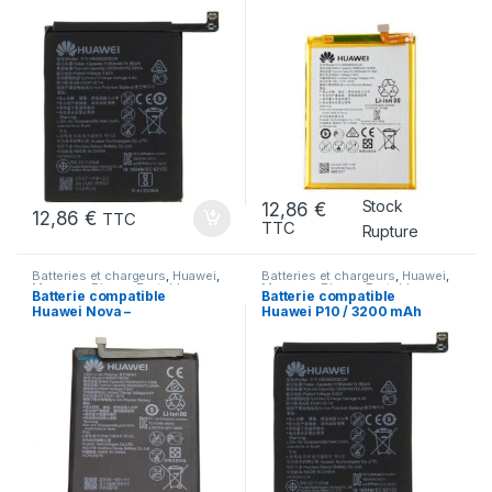
mAh MODELE Batterie
HB396693ECW
HB386280ECW
4000mAh
Stock
12,86
€
12,86
€
TTC
TTC
Rupture
Batteries et chargeurs
,
Huawei
,
Batteries et chargeurs
,
Huawei
,
Marques
,
Pieces Portable
Marques
,
Pieces Portable
Batterie compatible
Batterie compatible
Huawei Nova –
Huawei P10 / 3200 mAh
HB405979ECW – 3020
MODELE Batterie
mAh
HB386280ECW