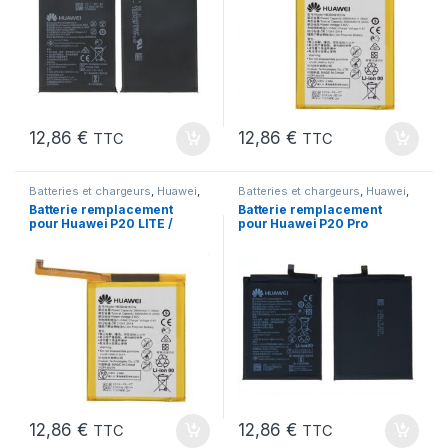
12,86
€
12,86
€
TTC
TTC
Batteries et chargeurs
,
Huawei
,
Batteries et chargeurs
,
Huawei
,
Marques
,
Pieces Portable
Marques
,
Pieces Portable
Batterie remplacement
Batterie remplacement
pour Huawei P20 LITE /
pour Huawei P20 Pro
Modele HB366481ECW
Mate 10 et Pro Mate 20
Honor View 20
12,86
€
12,86
€
TTC
TTC