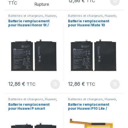
12,86
€
TTC
TTC
Rupture
Batteries et chargeurs
,
Huawei
,
Batteries et chargeurs
,
Huawei
,
Marques
,
Pieces Portable
Marques
,
Pieces Portable
Batterie remplacement
Batterie remplacement
pour Huawei Honor 9I /
pour Huawei Mate 10
MODEL HB356687ECW
Lite / MODEL
HB356687ECW
12,86
€
12,86
€
TTC
TTC
Batteries et chargeurs
,
Huawei
,
Batteries et chargeurs
,
Huawei
,
Marques
,
Pieces Portable
Marques
,
Pieces Portable
Batterie remplacement
Batterie remplacement
pour Huawei P smart
pour Huawei P10 Lite /
PLUS P smart + MODEL
MODEL HB366481ECW
HB356687ECW