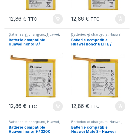
12,86
€
12,86
€
TTC
TTC
Batteries et chargeurs
,
Huawei
,
Batteries et chargeurs
,
Huawei
,
Marques
,
Pieces Portable
Marques
,
Pieces Portable
Batterie compatible
Batterie compatible
Huawei honor 8 /
Huawei honor 8 LITE /
Batterie MODEL
Batterie MODEL
HB366481ECW
HB366481ECW
12,86
€
12,86
€
TTC
TTC
Batteries et chargeurs
,
Huawei
,
Batteries et chargeurs
,
Huawei
,
Marques
,
Pieces Portable
Marques
,
Pieces Portable
Batterie compatible
Batterie compatible
Huawei honor 9 / 3200
Huawei Mate 8 – Huawei