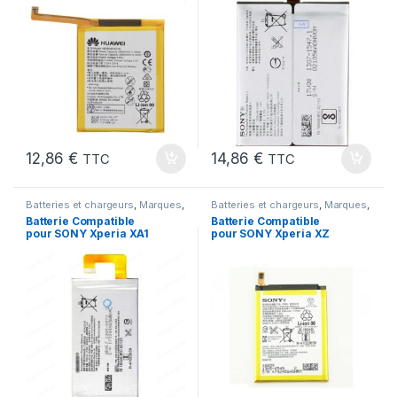
12,86
€
14,86
€
TTC
TTC
Batteries et chargeurs
,
Marques
,
Batteries et chargeurs
,
Marques
,
Pieces Portable
,
SONY
,
Xperia -
Pieces Portable
,
SONY
,
XPERIA -
Batterie Compatible
Batterie Compatible
XA1 ULTRA
XZ
pour SONY Xperia XA1
pour SONY Xperia XZ
Ultra (G3221) AAA
(F8331) XZ DUAL (F8332)
AAA