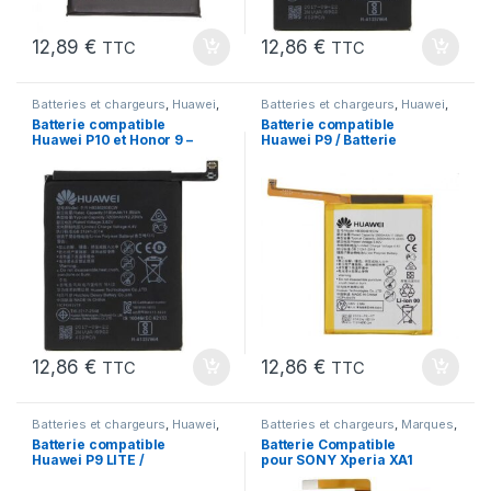
12,89
€
12,86
€
TTC
TTC
Batteries et chargeurs
,
Huawei
,
Batteries et chargeurs
,
Huawei
,
Marques
,
Pieces Portable
Marques
,
Pieces Portable
Batterie compatible
Batterie compatible
Huawei P10 et Honor 9 –
Huawei P9 / Batterie
HB386280ECW – 3200
MODEL HB366481ECW
mAh AAA+
12,86
€
12,86
€
TTC
TTC
Batteries et chargeurs
,
Huawei
,
Batteries et chargeurs
,
Marques
,
Marques
,
Pieces Portable
Pieces Portable
,
SONY
,
XPERIA
Batterie compatible
Batterie Compatible
XA1 2017 - G3121 G3116
Huawei P9 LITE /
pour SONY Xperia XA1
Batterie MODEL
(G3121 G3116) Xperia
HB366481ECW
XA1 2017