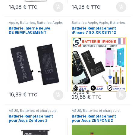
14,98
€
14,98
€
TTC
TTC
Apple
,
Batteries
,
Batteries Apple
,
Batteries Apple
,
Apple
,
Batteries
,
Batteries et chargeurs
,
iPhone
Batteries et chargeurs
,
Pieces
Batterie interne neuve
Batterie Remplacement
6s
,
Marques
,
Pieces Portable
Portable
DE REMPLACEMENT
iPhone 7 8 X XR XS 11 12
pour iPhone 6S + Outils
13 14 15 16 17 Plus Mini
Pro Max
12,88
€
–
16,89
€
TTC
Plage de prix : 12
29,88
€
TTC
Ce produit a plusieurs variations
ASUS
,
Batteries et chargeurs
,
ASUS
,
Batteries et chargeurs
,
Marques
,
Pieces Portable
Marques
,
Pieces Portable
Batterie Remplacement
Batterie Remplacement
pour Asus Zenfone 2
pour Asus ZENFONE 2
Laser ZE600KL Z00MD
Z00AD ZE551ML Z008D
C11P1501
C11P1424