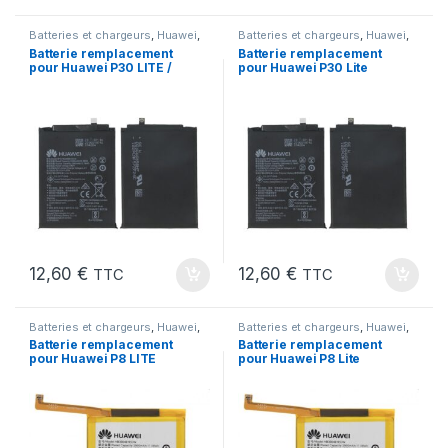
Batteries et chargeurs
,
Huawei
,
Batteries et chargeurs
,
Huawei
,
Marques
,
Pieces Portable
Marques
,
Pieces Portable
Batterie remplacement
Batterie remplacement
pour Huawei P30 LITE /
pour Huawei P30 Lite
MODEL HB356687ECW
Mate 10 Lite Honor 7X
Honor 9i
12,60
€
12,60
€
TTC
TTC
Batteries et chargeurs
,
Huawei
,
Batteries et chargeurs
,
Huawei
,
Marques
,
Pieces Portable
Marques
,
Pieces Portable
Batterie remplacement
Batterie remplacement
pour Huawei P8 LITE
pour Huawei P8 Lite
2017 / MODELE
2017 P9 P10 20 Lite
HB366481ECW
HB366481ECW