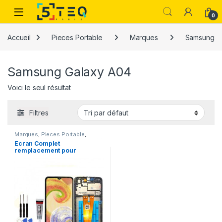
Passer à la navigation
Aller au contenu
0
Accueil
Pieces Portable
Marques
Samsung
Samsung Galaxy A04
Voici le seul résultat
Filtres
Marques
,
Pieces Portable
,
Samsung
,
Samsung Galaxy A04
Ecran Complet
remplacement pour
Samsung Galaxy A04
SM-A045F avec Kit