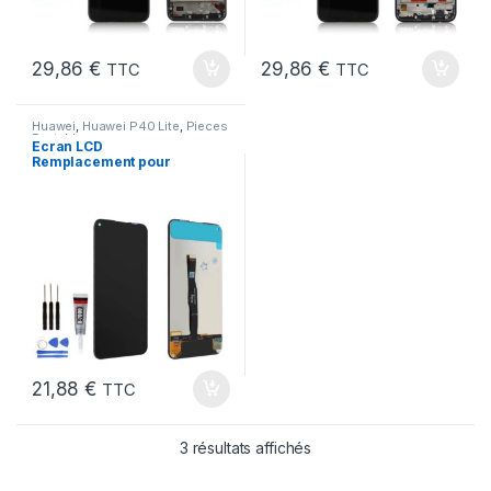
29,86
€
29,86
€
TTC
TTC
Huawei
,
Huawei P40 Lite
,
Pieces
Portable
Ecran LCD
Remplacement pour
Huawei P40 LITE JNY-
LX1 + Outils + Colle
21,88
€
TTC
3 résultats affichés