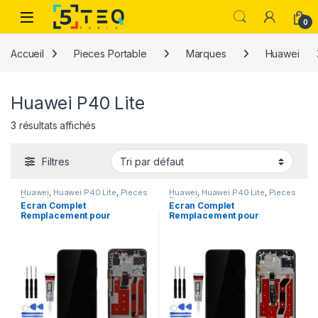
Passer à la navigation
Aller au contenu
0
Accueil
Pieces Portable
Marques
Huawei
Huawei P40 Lite
3 résultats affichés
Filtres
Huawei
,
Huawei P40 Lite
,
Pieces
Huawei
,
Huawei P40 Lite
,
Pieces
Portable
Portable
Ecran Complet
Ecran Complet
Remplacement pour
Remplacement pour
Huawei P40 LITE 5G –
Huawei P40 LITE Noir
CDY-NX9A CDY-N29A
JNY-LX1 JNY-LX2 Outils
+Kit
+Kit