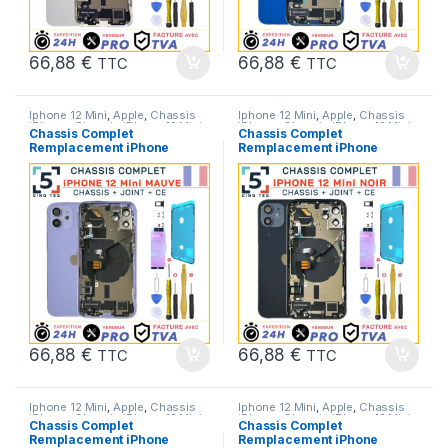
66,88
€
66,88
€
TTC
TTC
Iphone 12 Mini
,
Apple
,
Chassis
Iphone 12 Mini
,
Apple
,
Chassis
iPhone
,
Chassis iPhone 12 Mini
,
iPhone
,
Chassis iPhone 12 Mini
,
Chassis Complet
Chassis Complet
Pieces Portable
Pieces Portable
Remplacement iPhone
Remplacement iPhone
12 Mini Mauve Violet
12 Mini Noir +Joint +NFC
+Joint +NFC +Kit
+Kit
66,88
€
66,88
€
TTC
TTC
Iphone 12 Mini
,
Apple
,
Chassis
Iphone 12 Mini
,
Apple
,
Chassis
iPhone
,
Chassis iPhone 12 Mini
,
iPhone
,
Chassis iPhone 12 Mini
,
Chassis Complet
Chassis Complet
Pieces Portable
Pieces Portable
Remplacement iPhone
Remplacement iPhone