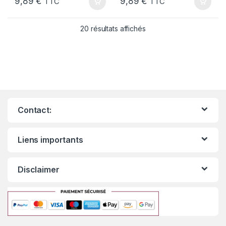
9,89
€
9,89
€
TTC
TTC
20 résultats affichés
Contact:
Liens importants
Disclaimer