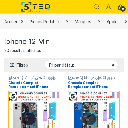
Passer à la navigation
Aller au contenu
0
Accueil
Pieces Portable
Marques
Apple
Iphone 12 Mini
20 résultats affichés
Filtres
Iphone 12 Mini
,
Apple
,
Chassis
Iphone 12 Mini
,
Apple
,
Chassis
iPhone
,
Chassis iPhone 12 Mini
,
iPhone
,
Chassis iPhone 12 Mini
,
Chassis Complet
Chassis Complet
Pieces Portable
Pieces Portable
Remplacement iPhone
Remplacement iPhone
12 Mini Blanc +Joint
12 Mini Bleu +Joint +NFC
+NFC +Kit
+Kit