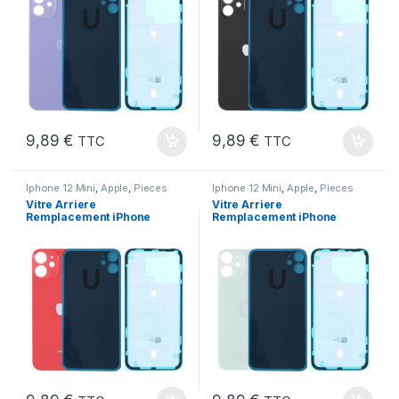
9,89
€
9,89
€
TTC
TTC
Iphone 12 Mini
,
Apple
,
Pieces
Iphone 12 Mini
,
Apple
,
Pieces
Portable
Portable
Vitre Arriere
Vitre Arriere
Remplacement iPhone
Remplacement iPhone
12 Mini Rouge
12 Mini Vert
+Autocollant Preinstalle
+Autocollant Preinstalle