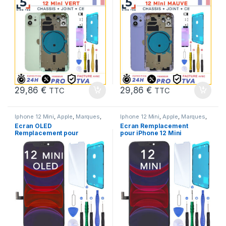
29,86
€
29,86
€
TTC
TTC
Iphone 12 Mini
,
Apple
,
Marques
,
Iphone 12 Mini
,
Apple
,
Marques
,
Pieces Portable
Pieces Portable
Ecran OLED
Ecran Remplacement
Remplacement pour
pour iPhone 12 Mini
iPhone 12 Mini +Joint
Avec Joint d’ecran,
ecran, Verre trempe,
verre trempe + Outils
+Kit