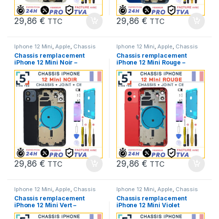
29,86
€
29,86
€
TTC
TTC
Iphone 12 Mini
,
Apple
,
Chassis
Iphone 12 Mini
,
Apple
,
Chassis
iPhone
,
Chassis iPhone 12 Mini
,
iPhone
,
Chassis iPhone 12 Mini
,
Chassis remplacement
Chassis remplacement
Pieces Portable
Pieces Portable
iPhone 12 Mini Noir –
iPhone 12 Mini Rouge –
Chassis NU +Joint +Kit
Chassis NU +Joint +Kit
29,86
€
29,86
€
TTC
TTC
Iphone 12 Mini
,
Apple
,
Chassis
Iphone 12 Mini
,
Apple
,
Chassis
iPhone
,
Chassis iPhone 12 Mini
,
iPhone
,
Chassis iPhone 12 Mini
,
Chassis remplacement
Chassis remplacement
Pieces Portable
Pieces Portable
iPhone 12 Mini Vert –
iPhone 12 Mini Violet
Chassis NU +Joint +Kit
Mauve – Chassis NU
+Joint +Kit