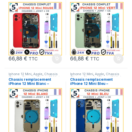
12 Mini Rouge +Joint
12 Mini Vert +Joint +NFC
+NFC +Kit
+Kit
66,88
€
66,88
€
TTC
TTC
Iphone 12 Mini
,
Apple
,
Chassis
Iphone 12 Mini
,
Apple
,
Chassis
iPhone
,
Chassis iPhone 12 Mini
,
iPhone
,
Chassis iPhone 12 Mini
,
Chassis remplacement
Chassis remplacement
Pieces Portable
Pieces Portable
iPhone 12 Mini Blanc –
iPhone 12 Mini Bleu –
Chassis NU +Joint +Kit
Chassis NU +Joint +Kit