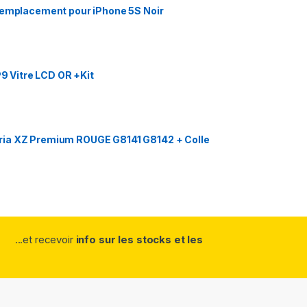
 Remplacement pour iPhone 5S Noir
 Vitre LCD OR +Kit
ria XZ Premium ROUGE G8141 G8142 + Colle
...et recevoir
info sur les stocks et les