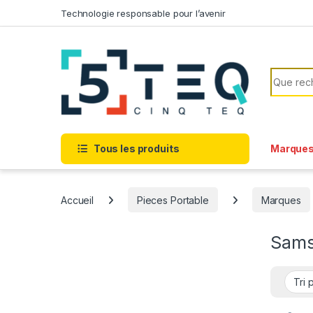
Passer à la navigation
Aller au contenu
Technologie responsable pour l’avenir
Recherc
Tous les produits
Marque
Accueil
Pieces Portable
Marques
Sams