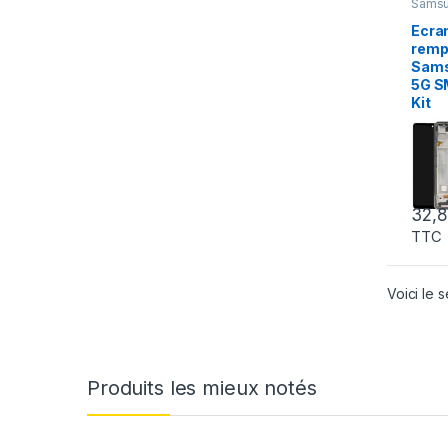
Samsu
A53 5
Portab
Ecra
Sams
remp
Sams
5G S
Kit
32,
TTC
Voici le s
Produits les mieux notés