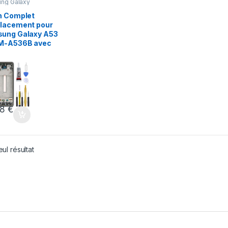
ng Galaxy
G
,
Pieces
le
,
n Complet
ung
lacement pour
ung Galaxy A53
M-A536B avec
88
€
eul résultat