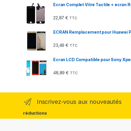
Ecran Complet Vitre Tactile + ecran
22,87
€
TTC
ECRAN Remplacement pour Huawei P9
23,49
€
TTC
Ecran LCD Compatible pour Sony Xpe
48,89
€
TTC
Inscrivez-vous aux nouveautés
réductions