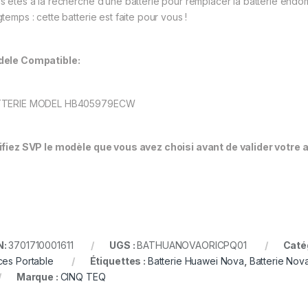
s êtes à la recherche d’une batterie pour remplacer la batterie en
temps : cette batterie est faite pour vous !
ele Compatible:
TTERIE MODEL HB405979ECW
ifiez SVP le modèle que vous avez choisi avant de valider votre 
N:
3701710001611
UGS :
BATHUANOVAORICPQ01
Caté
ces Portable
Étiquettes :
Batterie Huawei Nova
,
Batterie N
Marque :
CINQ TEQ