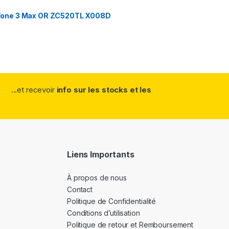
fone 3 Max OR ZC520TL X008D
...et recevoir
info sur les stocks et les
Liens Importants
À propos de nous
Contact
Politique de Confidentialité
Conditions d’utilisation
Politique de retour et Remboursement