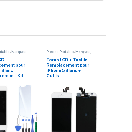
rtable
,
Marques
,
Pieces Portable
,
Marques
,
hone 7
Apple
,
iPhone 5
CD
Ecran LCD + Tactile
cement pour
Remplacement pour
7 Blanc
iPhone 5 Blanc +
Trempe +Kit
Outils