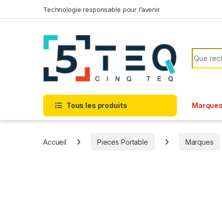
Passer à la navigation
Aller au contenu
Technologie responsable pour l’avenir
Recherc
Tous les produits
Marque
Accueil
Pieces Portable
Marques