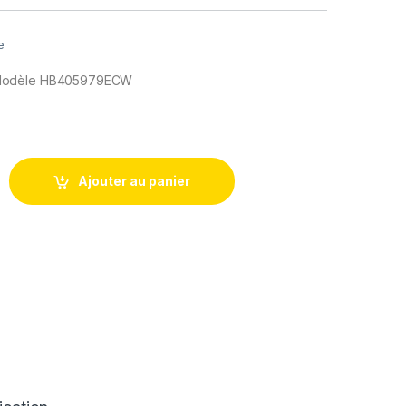
e
Modèle HB405979ECW
rie compatible Huawei Nova - HB405979ECW - 3020 mAh
Ajouter au panier