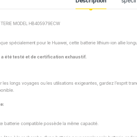
Description
spécif
TTERIE MODEL HB405979ECW
çue spécialement pour le Huawei, cette batterie lithium-ion allie longue
e a été testé et de certification exhaustif.
r les longs voyages ou les utilisations exigeantes, gardez l’esprit tra
ponible.
e:
te batterie compatible possède la même capacité.