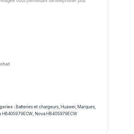
dommagée vous permettant de téléphoner plus
achat
gories :
Batteries et chargeurs
,
Huawei
,
Marques
,
ova HB405979ECW
,
Nova HB405979ECW