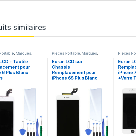
its similaires
Portable
,
Marques
,
Pieces Portable
,
Marques
,
Pieces Po
iPhone 6 Plus
Apple
,
iPhone 6S Plus
Apple
,
iP
LCD + Tactile
Ecran LCD sur
Ecran L
acement pour
Chassis
Rempla
 6 Plus Blanc
Remplacement pour
iPhone 
ls
iPhone 6S Plus Blanc
+Verre 