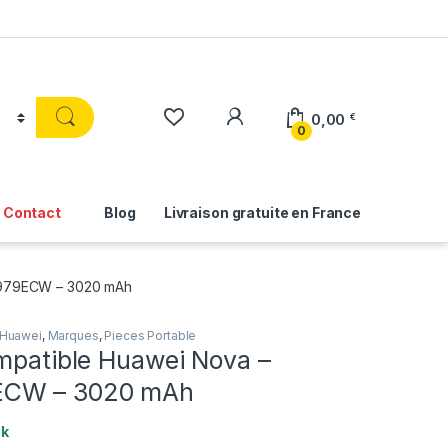
0,00
€
0
Contact
Blog
Livraison gratuite en France
5979ECW – 3020 mAh
Huawei
,
Marques
,
Pieces Portable
ompatible Huawei Nova –
ECW – 3020 mAh
ck