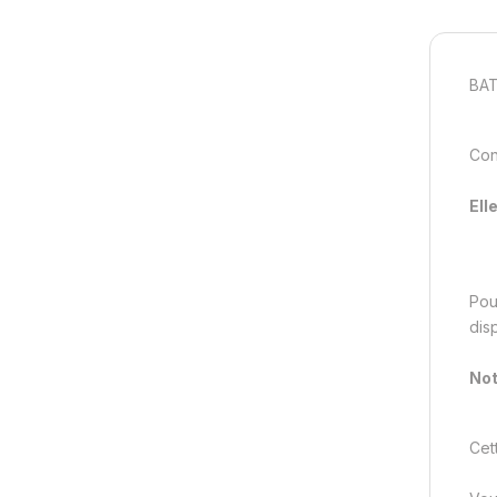
BA
Con
Ell
Pou
dis
Not
Cet