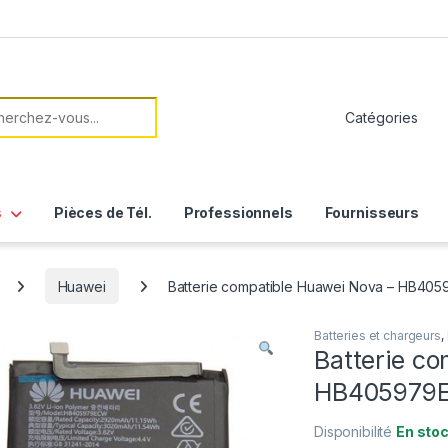
her:
s
Pièces de Tél.
Professionnels
Fournisseurs
Huawei
Batterie compatible Huawei Nova – HB40
Batteries et chargeurs
,
Batterie c
HB405979
Disponibilité
En sto