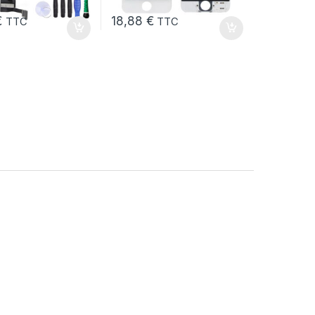
€
18,88
€
TTC
TTC