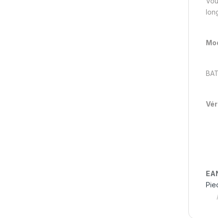
Vou
long
Mod
BA
Vér
EA
Pie