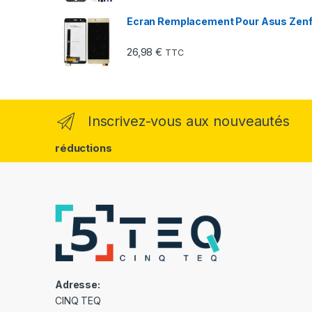
Ecran Remplacement Pour Asus Zen
26,98
€
TTC
Inscrivez-vous aux nouveautés
réductions
Adresse:
CINQ TEQ