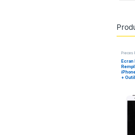
Produ
Pieces 
Apple
,
Ecran 
Rempl
iPhone
+ Outi