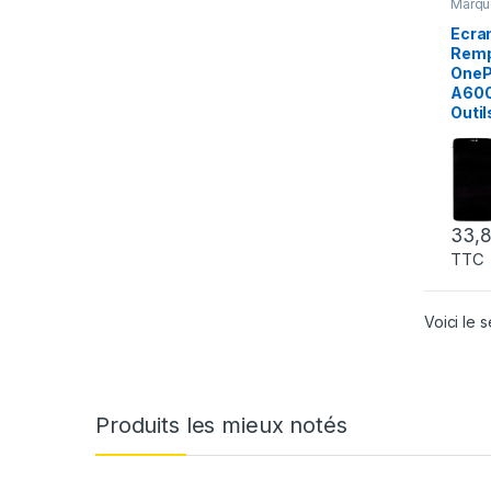
Marqu
ONEP
ONEP
Ecra
Pieces
Remp
OneP
A600
Outil
33,
TTC
Voici le s
Produits les mieux notés