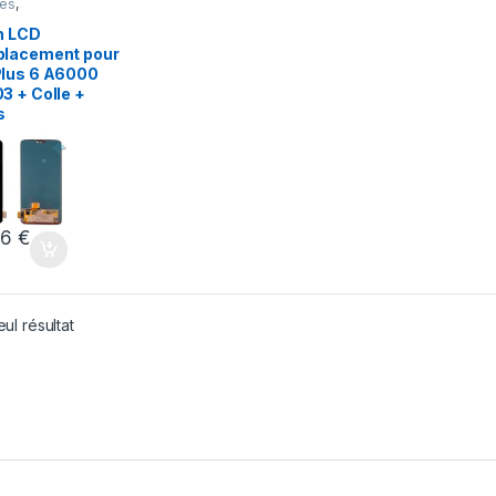
es
,
LUS
,
LUS 6
,
n LCD
 Portable
lacement pour
lus 6 A6000
3 + Colle +
s
86
€
eul résultat