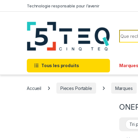
Passer à la navigation
Aller au contenu
Technologie responsable pour l’avenir
Recherc
Tous les produits
Marque
Accueil
Pieces Portable
Marques
ONEP