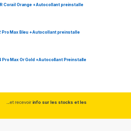
 Corail Orange +Autocollant preinstalle
 Pro Max Bleu +Autocollant preinstalle
 Pro Max Or Gold +Autocollant Preinstalle
...et recevoir
info sur les stocks et les