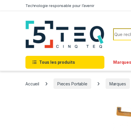
Passer à la navigation
Aller au contenu
Technologie responsable pour l’avenir
Recherc
Tous les produits
Marque
Accueil
Pieces Portable
Marques