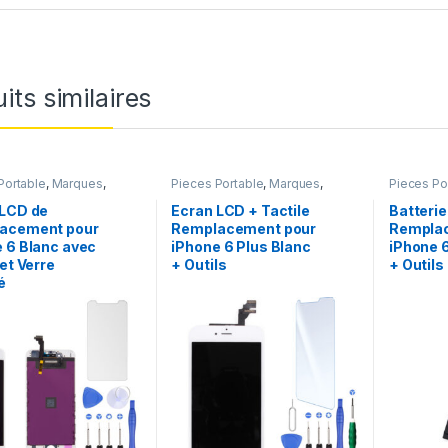
its similaires
Portable
,
Marques
,
Pieces Portable
,
Marques
,
Pieces Po
iPhone 6
Apple
,
iPhone 6 Plus
iPhone 6 
chargeurs
 LCD de
Ecran LCD + Tactile
Batterie
acement pour
Remplacement pour
Rempla
 6 Blanc avec
iPhone 6 Plus Blanc
iPhone 
 et Verre
+ Outils
+ Outils
é