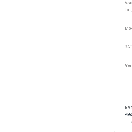
Vou
long
Mod
BA
Vér
EA
Pie