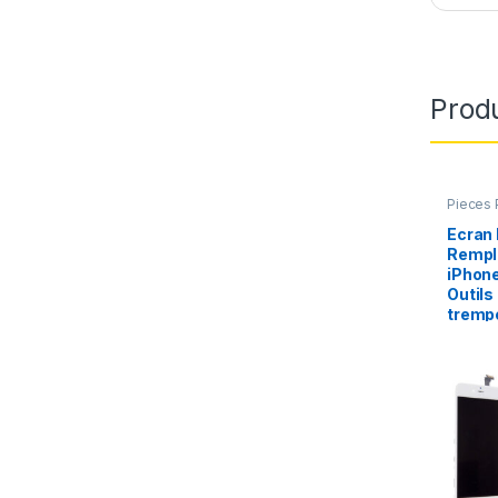
Produ
Pieces 
Apple
,
Ecran
Rempl
iPhone
Outils
tremp