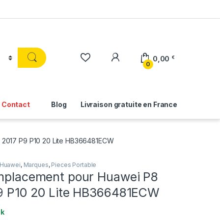
0,00
€
0
Contact
Blog
Livraison gratuite en France
te 2017 P9 P10 20 Lite HB366481ECW
Huawei
,
Marques
,
Pieces Portable
emplacement pour Huawei P8
P9 P10 20 Lite HB366481ECW
ck