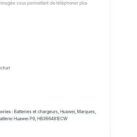
dommagée vous permettant de téléphoner plus
achat
ories :
Batteries et chargeurs
,
Huawei
,
Marques
,
atterie Huawei P9
,
HB366481ECW