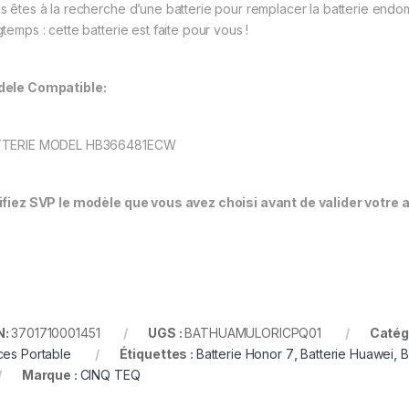
s êtes à la recherche d’une batterie pour remplacer la batterie en
temps : cette batterie est faite pour vous !
ele Compatible:
TTERIE MODEL HB366481ECW
ifiez SVP le modèle que vous avez choisi avant de valider votre 
N:
3701710001451
UGS :
BATHUAMULORICPQ01
Catég
ces Portable
Étiquettes :
Batterie Honor 7
,
Batterie Huawei
,
B
Marque :
CINQ TEQ