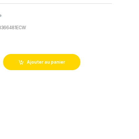
e
B366481ECW
rie remplacement pour Huawei P8 Lite 2017 P9 P10 20 Lite HB3
Ajouter au panier