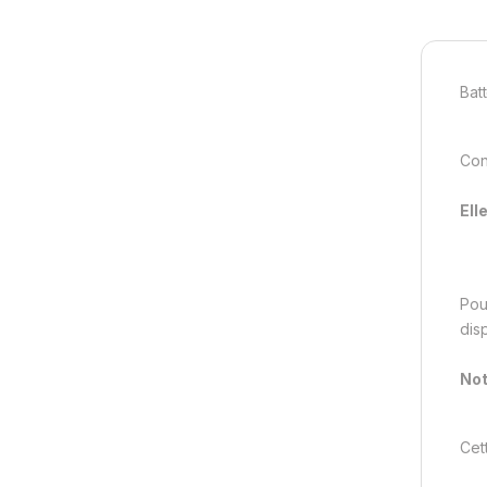
Bat
Con
Ell
Pou
dis
Not
Cet