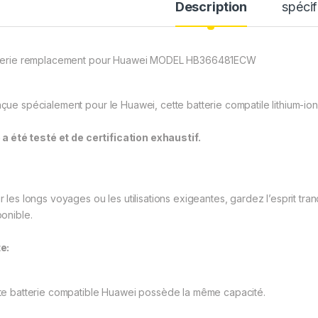
Description
spécif
terie remplacement pour Huawei MODEL HB366481ECW
çue spécialement pour le Huawei, cette batterie compatile lithium-ion al
e a été testé et de certification exhaustif.
r les longs voyages ou les utilisations exigeantes, gardez l’esprit tra
ponible.
e:
te batterie compatible Huawei possède la même capacité.