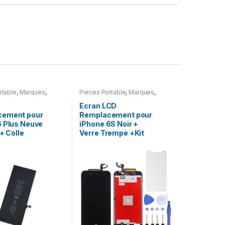
rtable
,
Marques
,
Pieces Portable
,
Marques
,
Plus
,
Batteries et
Apple
,
iPhone 6s
,
Batteries Apple
Ecran LCD
cement pour
Remplacement pour
6 Plus Neuve
iPhone 6S Noir +
 + Colle
Verre Trempe +Kit