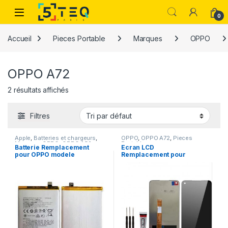
Passer à la navigation
Aller au contenu
0
Accueil
Pieces Portable
Marques
OPPO
OPPO A72
2 résultats affichés
Filtres
Apple
,
Batteries et chargeurs
,
OPPO
,
OPPO A72
,
Pieces
Marques
,
OPPO
,
OPPO A52
,
Portable
Batterie Remplacement
Ecran LCD
OPPO A72
,
OPPO A92
,
Pieces
pour OPPO modele
Remplacement pour
Portable
BLP781 Pour OPPO A72 /
OPPO A72 + Vitre
A 52 / A92
Tactile + Outils + Colle