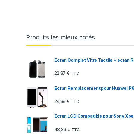
Produits les mieux notés
Ecran Complet Vitre Tactile + ecran 
22,87
€
TTC
Ecran Remplacement pour Huawei P8 
24,88
€
TTC
Ecran LCD Compatible pour Sony Xper
48,89
€
TTC