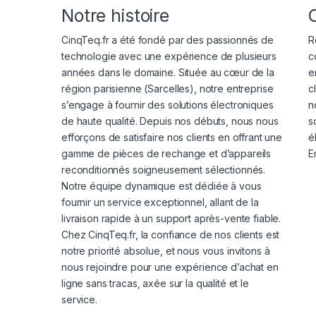
Notre histoire
CinqTeq.fr a été fondé par des passionnés de
R
technologie avec une expérience de plusieurs
c
années dans le domaine. Située au cœur de la
e
région parisienne (Sarcelles), notre entreprise
c
s’engage à fournir des solutions électroniques
n
de haute qualité. Depuis nos débuts, nous nous
s
efforçons de satisfaire nos clients en offrant une
é
gamme de pièces de rechange et d’appareils
E
reconditionnés soigneusement sélectionnés.
Notre équipe dynamique est dédiée à vous
fournir un service exceptionnel, allant de la
livraison rapide à un support après-vente fiable.
Chez CinqTeq.fr, la confiance de nos clients est
notre priorité absolue, et nous vous invitons à
nous rejoindre pour une expérience d’achat en
ligne sans tracas, axée sur la qualité et le
service.