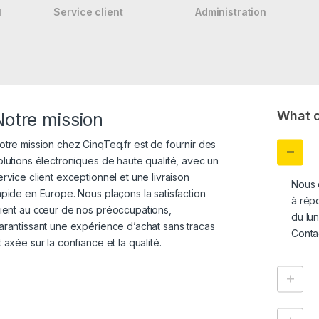
Service client
Administration
l
What c
Notre mission
otre mission chez CinqTeq.fr est de fournir des
olutions électroniques de haute qualité, avec un
ervice client exceptionnel et une livraison
Nous 
apide en Europe. Nous plaçons la satisfaction
à rép
lient au cœur de nos préoccupations,
du lun
arantissant une expérience d’achat sans tracas
Conta
t axée sur la confiance et la qualité.