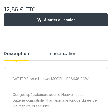
12,86
€
TTC
quantité de Batterie compatible Huawei honor 8 / Batteri
Ajouter au panier
Description
spécification
BATTERIE pour Huawei MODEL HB366481ECW
Conçue spécialement pour le Huawei, cette
batterie compatible lithium-ion allie longue durée de
vie, fiabilité et sécurité.