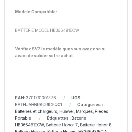
Modele Compatible:
BATTERIE MODEL HB366481ECW
Vérifiez SVP le modèle que vous avez choisi
avant de valider votre achat
EAN:
3701710001376
UGS :
BATHUAHNR8ORICPQ01
Catégories :
Batteries et chargeurs
,
Huawei
,
Marques
,
Pieces
Portable
Étiquettes :
Batterie
HB366481ECW
,
Batterie Honor 7
,
Batterie Honor 8
,
Batterie Huawei
,
Batterie Huawei HB366481ECW
,