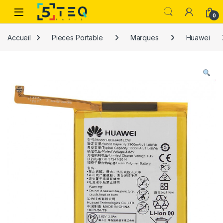
Passer à la navigation
Aller au contenu
0
Accueil
Pieces Portable
Marques
Huawei