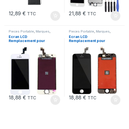
12,89
€
21,88
€
TTC
TTC
Pieces Portable
,
Marques
,
Pieces Portable
,
Marques
,
Apple
,
iPhone 5s
Apple
,
iPhone 5s
Ecran LCD
Ecran LCD
Remplacement pour
Remplacement pour
iPhone 5S Blanc vitre
iPhone 5S Noir vitre
tactile + Outils
tactile + Outils
18,88
€
18,88
€
TTC
TTC