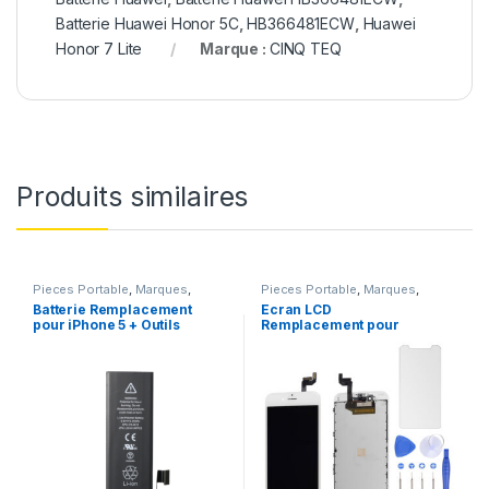
Batterie Huawei Honor 5C
,
HB366481ECW
,
Huawei
Honor 7 Lite
Marque :
CINQ TEQ
Produits similaires
Pieces Portable
,
Marques
,
Pieces Portable
,
Marques
,
Apple
,
iPhone 5
,
Batteries et
Apple
,
iPhone 6s
Batterie Remplacement
Ecran LCD
chargeurs
,
Batteries Apple
pour iPhone 5 + Outils
Remplacement pour
iPhone 6S Blanc +Verre
Trempe +Outils