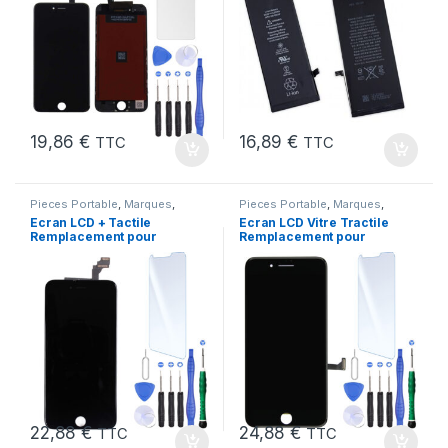
19,86
€
16,89
€
TTC
TTC
Pieces Portable
,
Marques
,
Pieces Portable
,
Marques
,
Apple
,
iPhone 6 Plus
Apple
,
iPhone 7
Ecran LCD + Tactile
Ecran LCD Vitre Tractile
Remplacement pour
Remplacement pour
iPhone 6 Plus Noir + Kit
iPhone 7 Noir +Kit
22,88
€
24,88
€
TTC
TTC