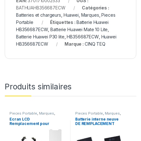
EAN:
3701710002533
UGS :
BATHUAHB356687ECW
Catégories :
Batteries et chargeurs
,
Huawei
,
Marques
,
Pieces
Portable
Étiquettes :
Batterie Huawei
HB356687ECW
,
Batterie Huawei Mate 10 Lite
,
Batterie Huawei P30 lite
,
HB356687ECW
,
Huawei
HB356687ECW
Marque :
CINQ TEQ
Produits similaires
Pieces Portable
,
Marques
,
Pieces Portable
,
Marques
,
Apple
,
iPhone 6
Apple
,
iPhone 6s
,
Batteries et
Ecran LCD
Batterie interne neuve
chargeurs
,
Batteries
,
Batteries
Remplacement pour
DE REMPLACEMENT
Apple
iPhone 6 Noir + Outils
pour iPhone 6S + Outils