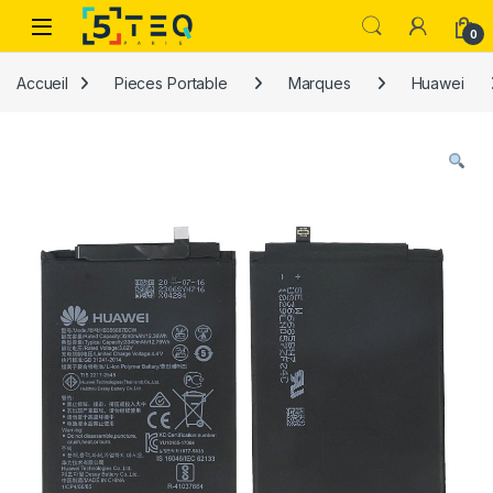
Passer à la navigation
Aller au contenu
0
Accueil
Pieces Portable
Marques
Huawei