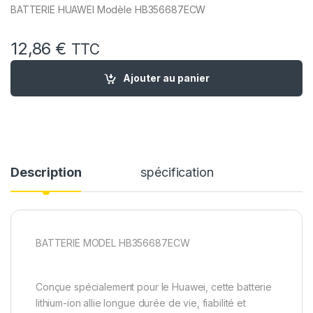
BATTERIE HUAWEI Modèle HB356687ECW
12,86
€
TTC
quantité de Batterie remplacement pour Huawei P smart 
Ajouter au panier
Description
spécification
BATTERIE MODEL HB356687ECW
Conçue spécialement pour le Huawei, cette batterie
lithium-ion allie longue durée de vie, fiabilité et