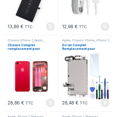
13,89
€
12,98
€
TTC
TTC
Chassis iPhone 7
,
Apple
,
Apple
,
Chassis iPhone
,
iPhone 7
,
Chassis iPhone
,
iPhone 7
,
Marques
,
Pieces Portable
Chassis Complet
Ecran Complet
Marques
,
Pieces Portable
remplacement pour
Remplacement pour
iPhone 7 ROUGE + Colle
iPhone 7 Blanc sur
Chassis +Verre Trempe
+Outils
28,86
€
26,48
€
TTC
TTC
Apple
,
iPhone 7
,
Marques
,
Apple
,
iPhone 7
,
Marques
,