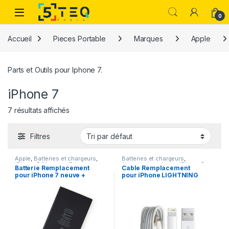
Passer à la navigation
Aller au contenu
0
Accueil
Pieces Portable
Marques
Apple
Parts et Outils pour Iphone 7.
iPhone 7
7 résultats affichés
Filtres
Apple
,
Batteries et chargeurs
,
Batteries et chargeurs
,
iPhone 7
,
Marques
,
Pieces
Accessoires
,
Apple
,
iPhone 5
,
Batterie Remplacement
Cable Remplacement
Portable
iPhone 5 SE (1er Gen)
,
iPhone
pour iPhone 7 neuve +
pour iPhone LIGHTNING
5C
,
iPhone 5s
,
iPhone 6
,
iPhone
6 Plus
,
iPhone 6s
,
iPhone 6S
Outils
sur USB
Plus
,
iPhone 7
,
iPhone 7 Plus
,
Marques
,
Pieces Portable