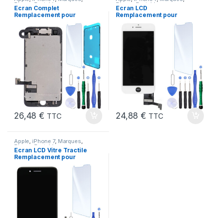
Pieces Portable
Pieces Portable
Ecran Complet
Ecran LCD
Remplacement pour
Remplacement pour
iPhone 7 Noir Vitre
iPhone 7 Blanc +Verre
+Verre Trempe + Outils
Trempe +Kit
26,48
€
24,88
€
TTC
TTC
Apple
,
iPhone 7
,
Marques
,
Pieces Portable
Ecran LCD Vitre Tractile
Remplacement pour
iPhone 7 Noir +Kit