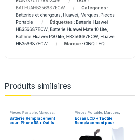
EAN:
3701710002496
UGS :
BATHUAHB356687ECW
Catégories :
Batteries et chargeurs
,
Huawei
,
Marques
,
Pieces
Portable
Étiquettes :
Batterie Huawei
HB356687ECW
,
Batterie Huawei Mate 10 Lite
,
Batterie Huawei P30 lite
,
HB356687ECW
,
Huawei
HB356687ECW
Marque :
CINQ TEQ
Produits similaires
Pieces Portable
,
Marques
,
Pieces Portable
,
Marques
,
Apple
,
iPhone 5s
,
Batteries et
Apple
,
iPhone 6 Plus
Batterie Remplacement
Ecran LCD + Tactile
chargeurs
,
Batteries Apple
pour iPhone 5S + Outils
Remplacement pour
iPhone 6 Plus Noir + Kit