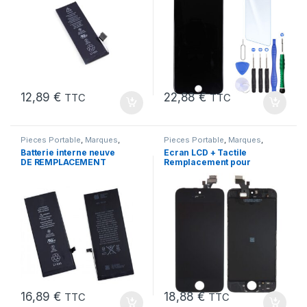
12,89
€
22,88
€
TTC
TTC
Pieces Portable
,
Marques
,
Pieces Portable
,
Marques
,
Apple
,
iPhone 6s
,
Batteries et
Apple
,
iPhone 5
Batterie interne neuve
Ecran LCD + Tactile
chargeurs
,
Batteries
,
Batteries
DE REMPLACEMENT
Remplacement pour
Apple
pour iPhone 6S + Outils
iPhone 5 Noir + Outils
16,89
€
18,88
€
TTC
TTC