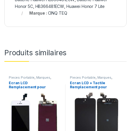
Honor 5C
,
HB366481ECW
,
Huawei Honor 7 Lite
Marque :
CINQ TEQ
Produits similaires
Pieces Portable
,
Marques
,
Pieces Portable
,
Marques
,
Apple
,
iPhone 5s
Apple
,
iPhone 5
Ecran LCD
Ecran LCD + Tactile
Remplacement pour
Remplacement pour
iPhone 5S Blanc vitre
iPhone 5 Noir + Outils
tactile + Outils