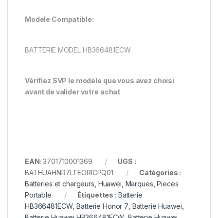
Modele Compatible:
BATTERIE MODEL HB366481ECW
Vérifiez SVP le modèle que vous avez choisi
avant de valider votre achat
EAN:
3701710001369
UGS :
BATHUAHNR7LTEORICPQ01
Catégories :
Batteries et chargeurs
,
Huawei
,
Marques
,
Pieces
Portable
Étiquettes :
Batterie
HB366481ECW
,
Batterie Honor 7
,
Batterie Huawei
,
Batterie Huawei HB366481ECW
,
Batterie Huawei