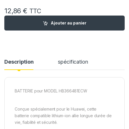
12,86
€
TTC
quantité de Batterie compatible Huawei honor 7 LITE mode
Ajouter au panier
Description
spécification
BATTERIE pour MODEL HB366481ECW
Conçue spécialement pour le Huawei, cette
batterie compatible lithium-ion allie longue durée de
vie, fiabilité et sécurité.