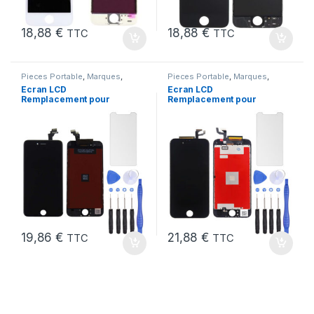
18,88
€
18,88
€
TTC
TTC
Pieces Portable
,
Marques
,
Pieces Portable
,
Marques
,
Apple
,
iPhone 6
Apple
,
iPhone 6s
Ecran LCD
Ecran LCD
Remplacement pour
Remplacement pour
iPhone 6 Noir + Outils
iPhone 6S Noir + Verre
Trempe +Kit
19,86
€
21,88
€
TTC
TTC