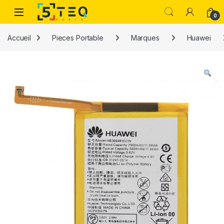
Passer à la navigation
Aller au contenu
0
Accueil
Pieces Portable
Marques
Huawei