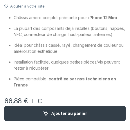
Ajouter à votre liste
Châssis arrière complet prémonté pour
iPhone 12 Mini
La plupart des composants déjà installés (boutons, nappes,
NFC, connecteur de charge, haut-parleur, antennes)
Idéal pour châssis cassé, rayé, changement de couleur ou
amélioration esthétique
Installation facilitée, quelques petites pièces/vis peuvent
rester à récupérer
Pièce compatible,
contrôlée par nos techniciens en
France
66,88
€
TTC
quantité de Chassis Complet Remplacement iPhone 12 Mini B
Ajouter au panier