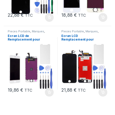
22,88
€
18,88
€
TTC
TTC
Pieces Portable
,
Marques
,
Pieces Portable
,
Marques
,
Apple
,
iPhone 6
Apple
,
iPhone 6s
Ecran LCD de
Ecran LCD
Remplacement pour
Remplacement pour
iPhone 6 Blanc avec
iPhone 6S Noir + Verre
Outils et Verre trempé
Trempe +Kit
19,86
€
21,88
€
TTC
TTC