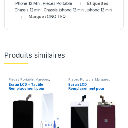
iPhone 12 Mini
,
Pieces Portable
Étiquettes :
Chassis 12 mini
,
Chassis iphone 12 mini
,
iphone 12 mini
Marque :
CINQ TEQ
Produits similaires
Pieces Portable
,
Marques
,
Pieces Portable
,
Marques
,
Apple
,
iPhone 6 Plus
Apple
,
iPhone 5s
Ecran LCD + Tactile
Ecran LCD
Remplacement pour
Remplacement pour
iPhone 6 Plus Noir + Kit
iPhone 5S Blanc vitre
tactile + Outils