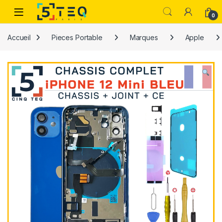
Passer à la navigation
Aller au contenu
0
Accueil
Pieces Portable
Marques
Apple