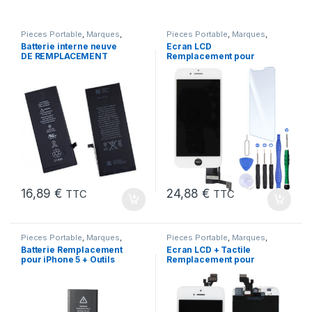
Pieces Portable
,
Marques
,
Pieces Portable
,
Marques
,
Apple
,
iPhone 6s
,
Batteries et
Apple
,
iPhone 7
Batterie interne neuve
Ecran LCD
chargeurs
,
Batteries
,
Batteries
DE REMPLACEMENT
Remplacement pour
Apple
pour iPhone 6S + Outils
iPhone 7 Blanc +Verre
Trempe +Kit
16,89
€
24,88
€
TTC
TTC
Pieces Portable
,
Marques
,
Pieces Portable
,
Marques
,
Apple
,
iPhone 5
,
Batteries et
Apple
,
iPhone 5
Batterie Remplacement
Ecran LCD + Tactile
chargeurs
,
Batteries Apple
pour iPhone 5 + Outils
Remplacement pour
iPhone 5 Blanc + Outils