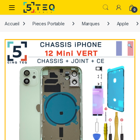
Passer à la navigation
Aller au contenu
0
Accueil
Pieces Portable
Marques
Apple