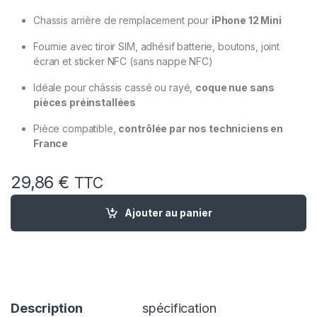
Chassis arrière de remplacement pour
iPhone 12 Mini
Fournie avec tiroir SIM, adhésif batterie, boutons, joint
écran et sticker NFC (sans nappe NFC)
Idéale pour châssis cassé ou rayé,
coque nue sans
pièces préinstallées
Pièce compatible,
contrôlée par nos techniciens en
France
29,86
€
TTC
quantité de Chassis remplacement iPhone 12 Mini Vert - Chas
Ajouter au panier
Description
spécification