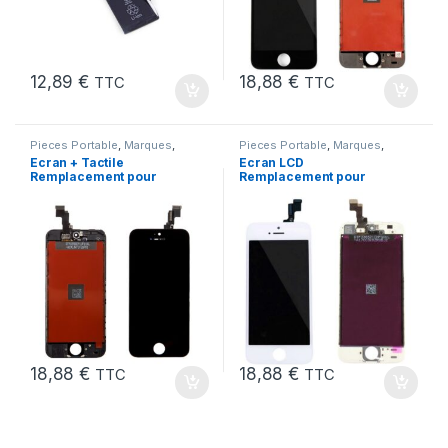
12,89
€
18,88
€
TTC
TTC
Pieces Portable
,
Marques
,
Pieces Portable
,
Marques
,
Apple
,
iPhone 5C
Apple
,
iPhone 5s
Ecran + Tactile
Ecran LCD
Remplacement pour
Remplacement pour
iPhone 5C Noir + Ecran
iPhone 5S Blanc vitre
sur Chassis + Outils
tactile + Outils
18,88
€
18,88
€
TTC
TTC