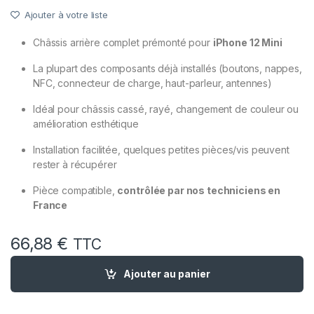
Ajouter à votre liste
Châssis arrière complet prémonté pour
iPhone 12 Mini
La plupart des composants déjà installés (boutons, nappes,
NFC, connecteur de charge, haut-parleur, antennes)
Idéal pour châssis cassé, rayé, changement de couleur ou
amélioration esthétique
Installation facilitée, quelques petites pièces/vis peuvent
rester à récupérer
Pièce compatible,
contrôlée par nos techniciens en
France
66,88
€
TTC
quantité de Chassis Complet Remplacement iPhone 12 Mini No
Ajouter au panier