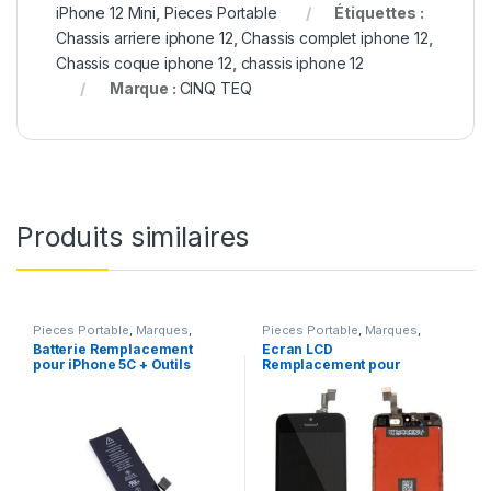
iPhone 12 Mini
,
Pieces Portable
Étiquettes :
Chassis arriere iphone 12
,
Chassis complet iphone 12
,
Chassis coque iphone 12
,
chassis iphone 12
Marque :
CINQ TEQ
Produits similaires
Pieces Portable
,
Marques
,
Pieces Portable
,
Marques
,
Apple
,
iPhone 5C
,
Batteries et
Apple
,
iPhone 5s
Batterie Remplacement
Ecran LCD
chargeurs
,
Batteries Apple
pour iPhone 5C + Outils
Remplacement pour
iPhone 5S Noir vitre
tactile + Outils