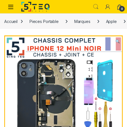
Passer à la navigation
Aller au contenu
0
Accueil
Pieces Portable
Marques
Apple