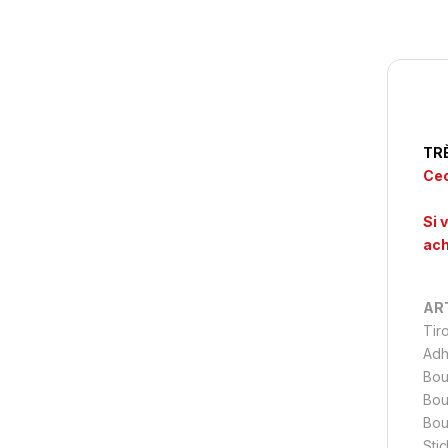
TR
Cec
Si 
ach
ART
Tiro
Adh
Bou
Bou
Bou
Sti