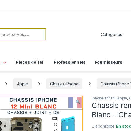
her:
s
Pièces de Tél.
Professionnels
Fournisseurs
Apple
Chassis iPhone
Chassis iPhone 
Iphone 12 Mini
,
Apple
,
C
Chassis re
Blanc – Cha
Disponibilité
En sto