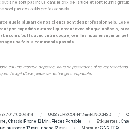
 outils ne sont pas inclus dans le prix de l’article et sont fournis gratu
ne sont pas des outils professionnels.
arce que la plupart de nos clients sont des professionnels, Les o
sont pas expédiés automatiquement avec chaque châssis, si v
z besoin d’outils avec votre coque, veuillez nous envoyer un pet
sage une fois la commande passée.
hone est une marque déposée, nous ne possédons ni ne représentons 
que, il s’agit d’une pièce de rechange compatible.
N:
3701710004414
UGS :
CHSCQIPH12minBLNCCHS0
C
one
,
Chassis iPhone 12 Mini
,
Pieces Portable
Étiquettes :
Chas
ue nu iphone 12 mini
,
iphone 12 mini
Marque :
CINQ TEQ