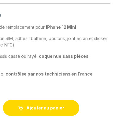
e
e de remplacement pour
iPhone 12 Mini
oir SIM, adhésif batterie, boutons, joint écran et sticker
pe NFC)
ssis cassé ou rayé,
coque nue sans pièces
le,
contrôlée par nos techniciens en France
s remplacement iPhone 12 Mini Blanc - Chassis NU +Joint +Kit
Ajouter au panier