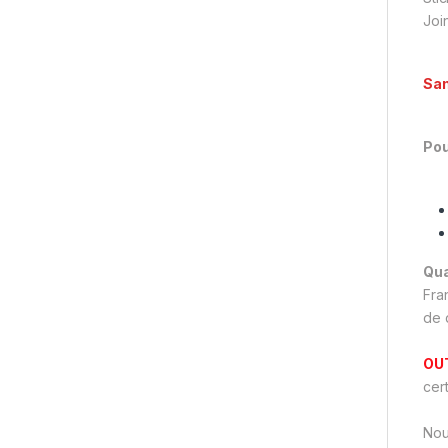
Joi
San
Pou
Qua
Fra
de q
OU
cer
Nou