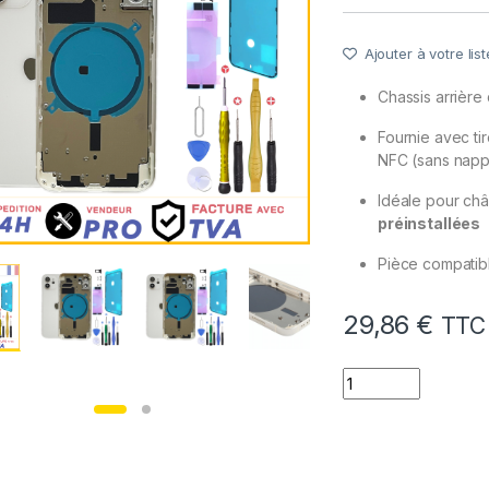
Ajouter à votre list
Chassis arrièr
Fournie avec tir
NFC (sans nap
Idéale pour châ
préinstallées
Pièce compatib
29,86
€
TTC
quantité de Chassi