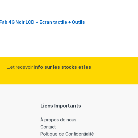
b 4G Noir LCD + Ecran tactile + Outils
...et recevoir
info sur les stocks et les
Liens Importants
À propos de nous
Contact
Politique de Confidentialité