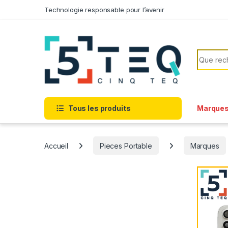
Passer à la navigation
Aller au contenu
Technologie responsable pour l’avenir
Recherc
Tous les produits
Marque
Accueil
Pieces Portable
Marques