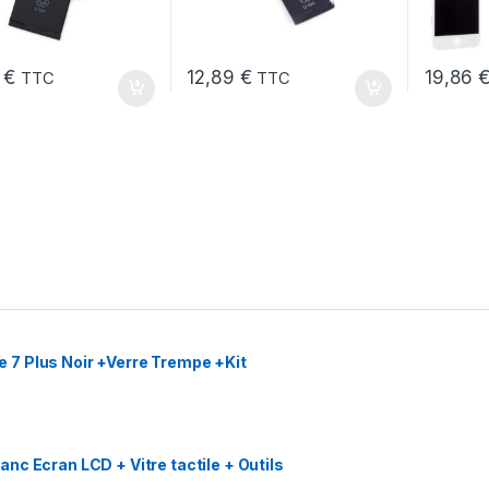
9
€
12,89
€
19,86
TTC
TTC
7 Plus Noir +Verre Trempe +Kit
nc Ecran LCD + Vitre tactile + Outils