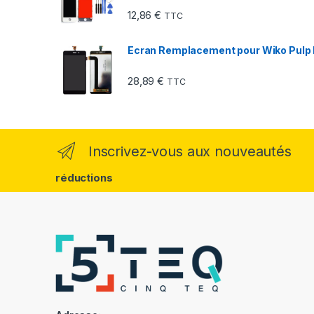
12,86
€
TTC
Ecran Remplacement pour Wiko Pulp Fa
28,89
€
TTC
Inscrivez-vous aux nouveautés
réductions