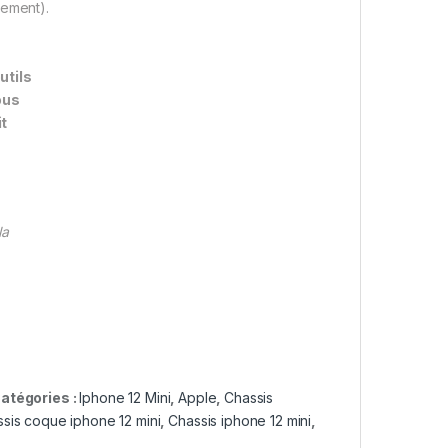
itement).
utils
ous
it
la
atégories :
Iphone 12 Mini
,
Apple
,
Chassis
sis coque iphone 12 mini
,
Chassis iphone 12 mini
,