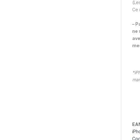
(Les
Ce 
– P
ne 
ave
mes
*iP
mar
EA
iPh
Coq