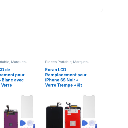
rtable
,
Marques
,
Pieces Portable
,
Marques
,
hone 6
Apple
,
iPhone 6s
CD de
Ecran LCD
cement pour
Remplacement pour
6 Blanc avec
iPhone 6S Noir +
t Verre
Verre Trempe +Kit