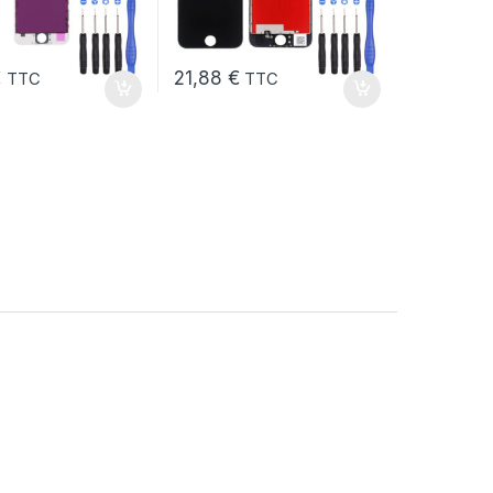
€
21,88
€
TTC
TTC