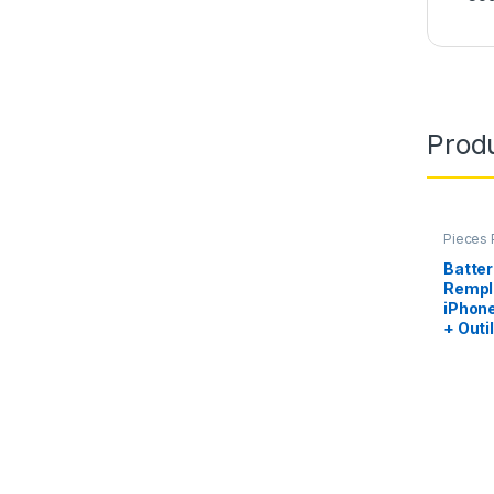
Produ
Pieces 
iPhone 
chargeu
Batter
Rempl
iPhone
+ Outi