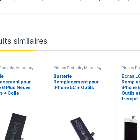
its similaires
Portable
,
Marques
,
Pieces Portable
,
Marques
,
Pieces Po
6 Plus
,
Batteries et
Apple
,
iPhone 5C
,
Batteries et
Apple
,
iP
rs
,
Batteries Apple
chargeurs
,
Batteries Apple
ie
Batterie
Ecran L
acement pour
Remplacement pour
Rempla
 6 Plus Neuve
iPhone 5C + Outils
iPhone 
ls + Colle
Outils e
trempé