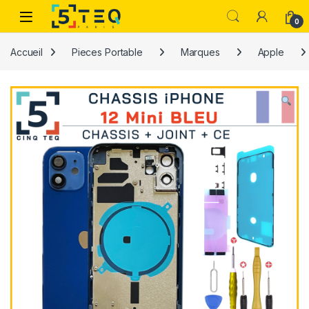
Passer à la navigation
Aller au contenu
0
Accueil
Pieces Portable
Marques
Apple