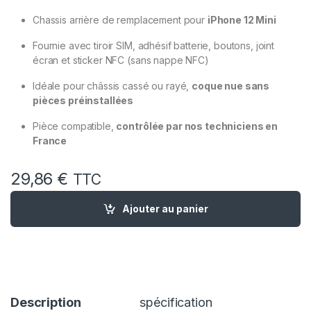
Chassis arrière de remplacement pour
iPhone 12 Mini
Fournie avec tiroir SIM, adhésif batterie, boutons, joint
écran et sticker NFC (sans nappe NFC)
Idéale pour châssis cassé ou rayé,
coque nue sans
pièces préinstallées
Pièce compatible,
contrôlée par nos techniciens en
France
29,86
€
TTC
quantité de Chassis remplacement iPhone 12 Mini Bleu - Chas
Ajouter au panier
Description
spécification