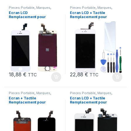
Pieces Portable
,
Marques
,
Pieces Portable
,
Marques
,
Apple
,
iPhone 5s
Apple
,
iPhone 6 Plus
Ecran LCD
Ecran LCD + Tactile
Remplacement pour
Remplacement pour
iPhone 5S Blanc vitre
iPhone 6 Plus Blanc +
tactile + Outils
Outils
18,88
€
22,88
€
TTC
TTC
Pieces Portable
,
Marques
,
Pieces Portable
,
Marques
,
Apple
,
iPhone 5C
Apple
,
iPhone 5
Ecran + Tactile
Ecran LCD + Tactile
Remplacement pour
Remplacement pour
iPhone 5C Noir + Ecran
iPhone 5 Blanc + Outils
sur Chassis + Outils