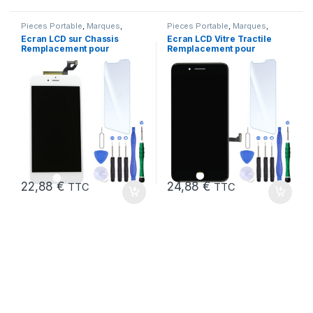
Pieces Portable
,
Marques
,
Pieces Portable
,
Marques
,
Apple
,
iPhone 6S Plus
Apple
,
iPhone 7
Ecran LCD sur Chassis
Ecran LCD Vitre Tractile
Remplacement pour
Remplacement pour
iPhone 6S Plus Blanc
iPhone 7 Noir +Kit
22,88
€
24,88
€
TTC
TTC