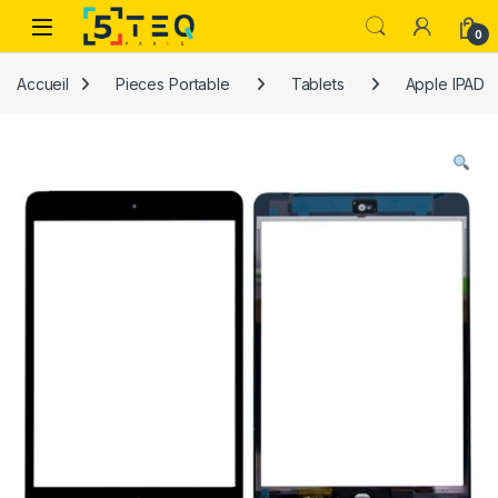
Passer à la navigation
Aller au contenu
0
Accueil
Pieces Portable
Tablets
Apple IPAD