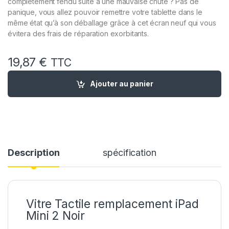
complètement fendu suite à une mauvaise chute ? Pas de
panique, vous allez pouvoir remettre votre tablette dans le
même état qu’à son déballage grâce à cet écran neuf qui vous
évitera des frais de réparation exorbitants.
19,87
€
TTC
quantité de Vitre Tactile Remplacement pour IPAD mini 2 Noir
Ajouter au panier
Description
spécification
Vitre Tactile remplacement iPad
Mini 2 Noir