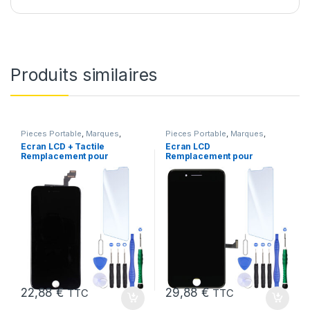
Produits similaires
Pieces Portable
,
Marques
,
Pieces Portable
,
Marques
,
Apple
,
iPhone 6 Plus
Apple
,
iPhone 7 Plus
Ecran LCD + Tactile
Ecran LCD
Remplacement pour
Remplacement pour
iPhone 6 Plus Noir + Kit
iPhone 7 Plus Noir
+Verre Trempe +Kit
22,88
€
29,88
€
TTC
TTC