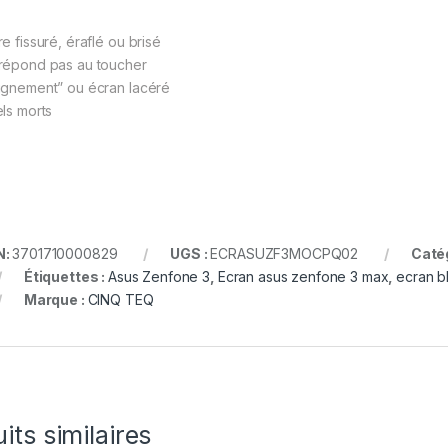
e fissuré, éraflé ou brisé
répond pas au toucher
ignement” ou écran lacéré
els morts
N:
3701710000829
UGS :
ECRASUZF3MOCPQ02
Caté
Étiquettes :
Asus Zenfone 3
,
Ecran asus zenfone 3 max
,
ecran b
Marque :
CINQ TEQ
its similaires