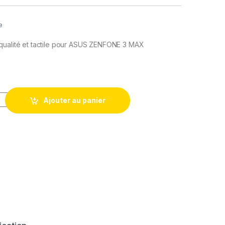
e
qualité et tactile pour ASUS ZENFONE 3 MAX
n Remplacement Pour Asus Zenfone 3 Max OR ZC520TL X008D
Ajouter au panier