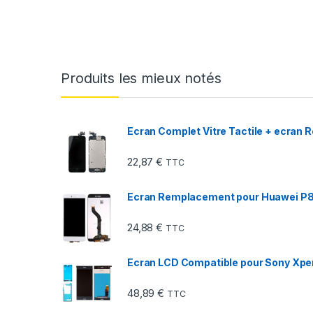
Produits les mieux notés
Ecran Complet Vitre Tactile + ecran 
22,87
€
TTC
Ecran Remplacement pour Huawei P8 
24,88
€
TTC
Ecran LCD Compatible pour Sony Xper
48,89
€
TTC