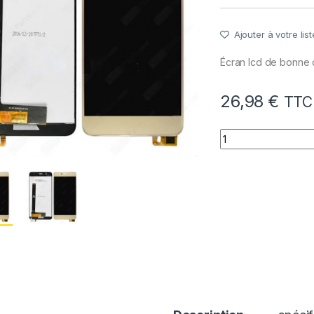
Ajouter à votre list
Écran lcd de bonne 
26,98
€
TTC
quantité de Ecra