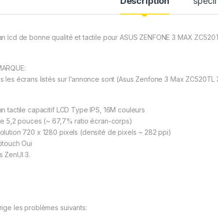
Description
spécif
an lcd de bonne qualité et tactile pour ASUS ZENFONE 3 MAX ZC52
MARQUE:
s les écrans listés sur l’annonce sont (Asus Zenfone 3 Max ZC520T
an tactile capacitif LCD Type IPS, 16M couleurs
lle 5,2 pouces (~ 67,7% ratio écran-corps)
olution 720 x 1280 pixels (densité de pixels ~ 282 ppi)
titouch Oui
s ZenUI 3.
rige les problèmes suivants: