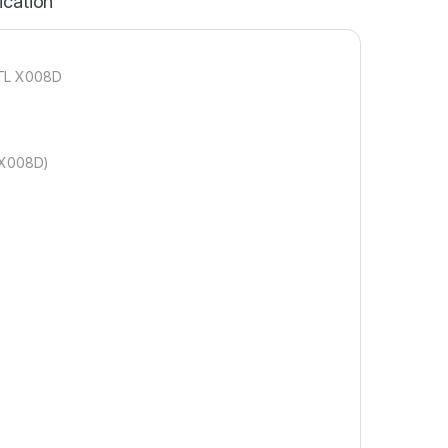
ication
0TL X008D
L X008D)