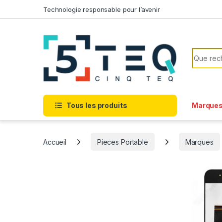
Passer à la navigation
Aller au contenu
Technologie responsable pour l’avenir
Recherc
Tous les produits
Marque
Accueil
Pieces Portable
Marques