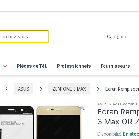
her:
s
Pièces de Tél.
Professionnels
Fournisseurs
ASUS
ZENFONE 3 MAX
Ecran Remplace
ASUS
,
Pieces Portable
Ecran Remp
3 Max OR 
Disponibilité
En sto