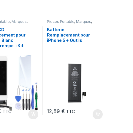
rtable
,
Marques
,
Pieces Portable
,
Marques
,
hone 7
Apple
,
iPhone 5
,
Batteries et
chargeurs
,
Batteries Apple
CD
Batterie
cement pour
Remplacement pour
7 Blanc
iPhone 5 + Outils
Trempe +Kit
€
12,89
€
TTC
TTC