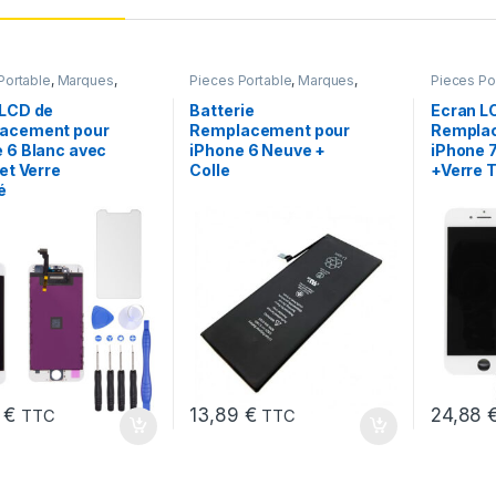
Portable
,
Marques
,
Pieces Portable
,
Marques
,
Pieces Po
iPhone 6
Apple
,
iPhone 6
,
Batteries et
Apple
,
iP
chargeurs
,
Batteries Apple
 LCD de
Batterie
Ecran L
acement pour
Remplacement pour
Rempla
 6 Blanc avec
iPhone 6 Neuve +
iPhone 
 et Verre
Colle
+Verre 
é
6
€
13,89
€
24,88
TTC
TTC