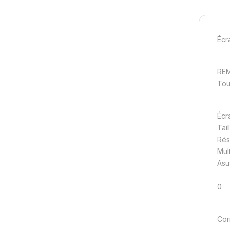
Écr
RE
Tou
Écr
Tai
Rés
Mul
Asu
0
Cor