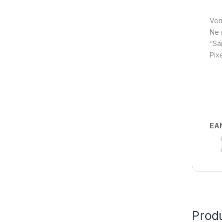
Verr
Ne 
“Sa
Pix
EA
Produ