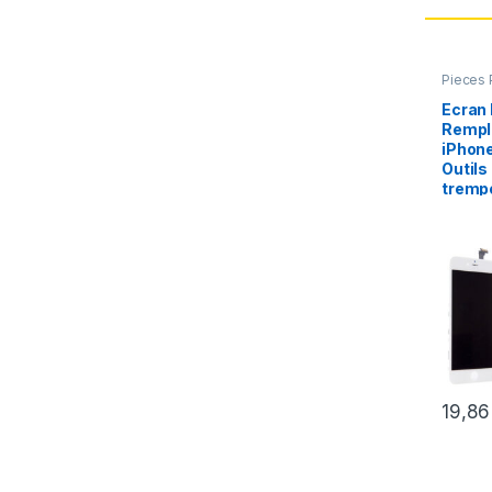
Pieces 
Apple
,
Ecran
Rempl
iPhone
Outils
tremp
19,8