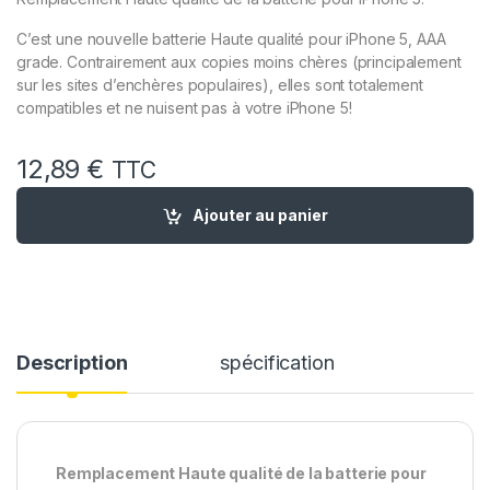
C’est une nouvelle batterie Haute qualité pour iPhone 5, AAA
grade. Contrairement aux copies moins chères (principalement
sur les sites d’enchères populaires), elles sont totalement
compatibles et ne nuisent pas à votre iPhone 5!
12,89
€
TTC
quantité de Batterie Remplacement pour iPhone 5 + Outils
Ajouter au panier
Description
spécification
Remplacement Haute qualité de la batterie pour