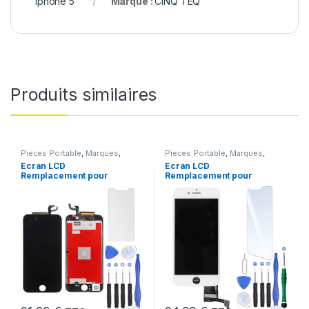
Iphone 5
Marque :
CINQ TEQ
Produits similaires
Pieces Portable
,
Marques
,
Pieces Portable
,
Marques
,
Apple
,
iPhone 6s
Apple
,
iPhone 7
Ecran LCD
Ecran LCD
Remplacement pour
Remplacement pour
iPhone 6S Noir + Verre
iPhone 7 Blanc +Verre
Trempe +Kit
Trempe +Kit