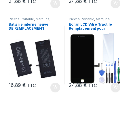
21,88
€
24,88
€
TTC
TTC
Pieces Portable
,
Marques
,
Pieces Portable
,
Marques
,
Apple
,
iPhone 6s
,
Batteries et
Apple
,
iPhone 7
Batterie interne neuve
Ecran LCD Vitre Tractile
chargeurs
,
Batteries
,
Batteries
DE REMPLACEMENT
Remplacement pour
Apple
pour iPhone 6S + Outils
iPhone 7 Noir +Kit
16,89
€
24,88
€
TTC
TTC