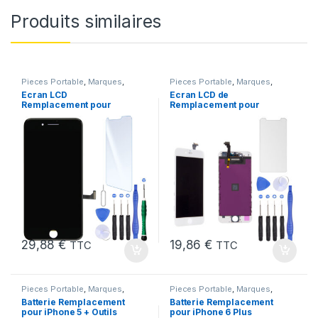
Produits similaires
Pieces Portable
,
Marques
,
Pieces Portable
,
Marques
,
Apple
,
iPhone 7 Plus
Apple
,
iPhone 6
Ecran LCD
Ecran LCD de
Remplacement pour
Remplacement pour
iPhone 7 Plus Noir
iPhone 6 Blanc avec
+Verre Trempe +Kit
Outils et Verre trempé
29,88
€
19,86
€
TTC
TTC
Pieces Portable
,
Marques
,
Pieces Portable
,
Marques
,
Apple
,
iPhone 5
,
Batteries et
iPhone 6 Plus
,
Batteries et
Batterie Remplacement
Batterie Remplacement
chargeurs
,
Batteries Apple
chargeurs
,
Batteries Apple
pour iPhone 5 + Outils
pour iPhone 6 Plus