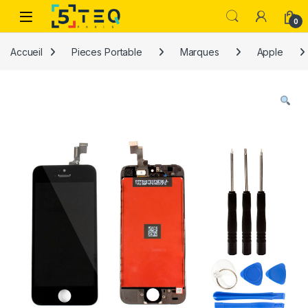
Passer à la navigation
Aller au contenu
0
Accueil
Pieces Portable
Marques
Apple