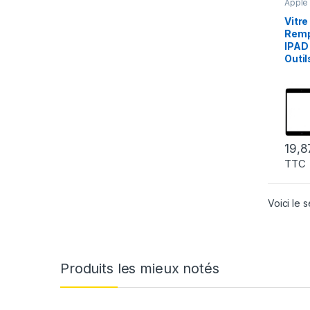
Apple
Mini 2
Portab
Vitre
Table
Remp
IPAD 
Outi
19,
TTC
Voici le s
Produits les mieux notés