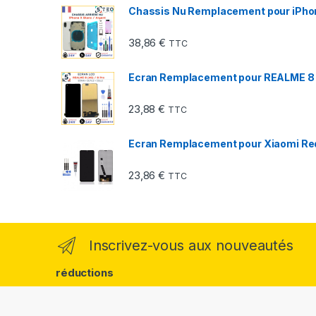
Chassis Nu Remplacement pour iPhone
38,86
€
TTC
Ecran Remplacement pour REALME 8 (
23,88
€
TTC
Ecran Remplacement pour Xiaomi Redm
23,86
€
TTC
Inscrivez-vous aux nouveautés
réductions