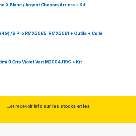
 X Blanc / Argent Chassis Arriere + Kit
4G) / 8 Pro RMX3085, RMX3081 + Outils + Colle
i 9 Gris Violet Vert M2004J19G + Kit
...et recevoir
info sur les stocks et les