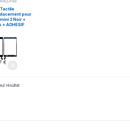
 IPAD
,
iPad
,
Pieces
le
,
 Tactile
ts
lacement pour
mini 2 Noir +
ls + ADHESIF
87
€
eul résultat