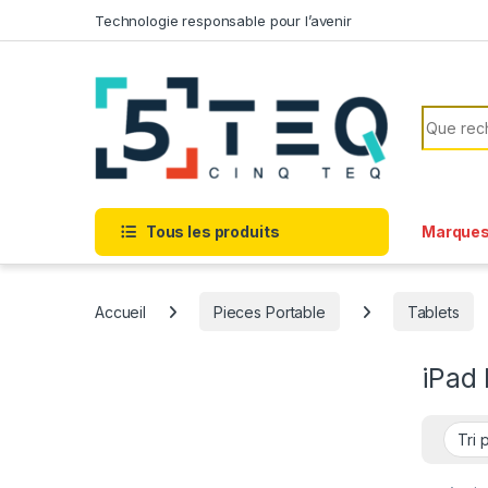
Passer à la navigation
Aller au contenu
Technologie responsable pour l’avenir
Recherc
Tous les produits
Marque
Accueil
Pieces Portable
Tablets
iPad 