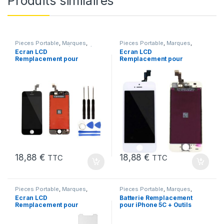
Produits similaires
Pieces Portable
,
Marques
,
Pieces Portable
,
Marques
,
Apple
,
iPhone 5 SE (1er Gen)
Apple
,
iPhone 5s
Ecran LCD
Ecran LCD
Remplacement pour
Remplacement pour
iPhone 5 SE Noir 1ere
iPhone 5S Blanc vitre
Gen + Outils
tactile + Outils
18,88
€
18,88
€
TTC
TTC
Pieces Portable
,
Marques
,
Pieces Portable
,
Marques
,
Apple
,
iPhone 6s
Apple
,
iPhone 5C
,
Batteries et
Ecran LCD
Batterie Remplacement
chargeurs
,
Batteries Apple
Remplacement pour
pour iPhone 5C + Outils
iPhone 6S Blanc +Verre
Trempe +Outils