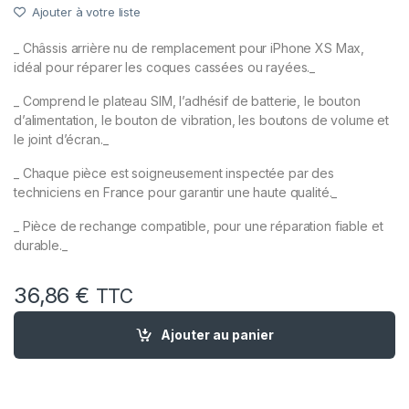
Ajouter à votre liste
_ Châssis arrière nu de remplacement pour iPhone XS Max,
idéal pour réparer les coques cassées ou rayées._
_ Comprend le plateau SIM, l’adhésif de batterie, le bouton
d’alimentation, le bouton de vibration, les boutons de volume et
le joint d’écran._
_ Chaque pièce est soigneusement inspectée par des
techniciens en France pour garantir une haute qualité._
_ Pièce de rechange compatible, pour une réparation fiable et
durable._
36,86
€
TTC
quantité de Chassis Remplacement Nu pour iPhone XS Max Or /
Ajouter au panier