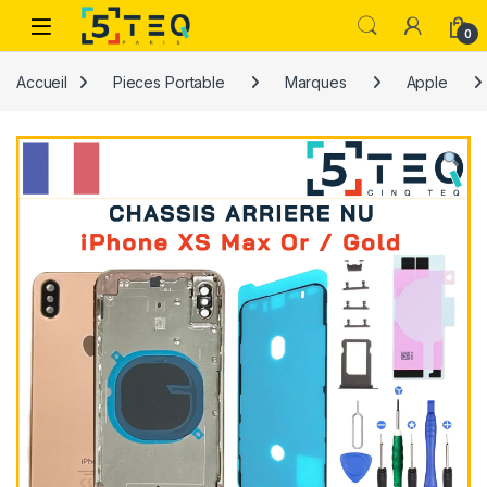
Passer à la navigation
Aller au contenu
0
Accueil
Pieces Portable
Marques
Apple