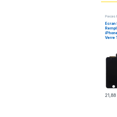
Pieces 
Apple
,
Ecran
Rempl
iPhone
Verre 
21,8