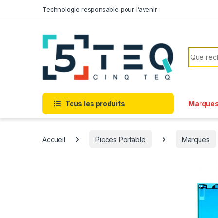
Passer à la navigation
Aller au contenu
Technologie responsable pour l’avenir
Recherc
Tous les produits
Marque
Accueil
Pieces Portable
Marques