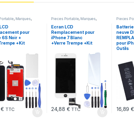
Portable
,
Marques
,
Pieces Portable
,
Marques
,
Pieces Po
iPhone 6s
Apple
,
iPhone 7
Apple
,
iP
chargeurs
 LCD
Ecran LCD
Batterie
Apple
acement pour
Remplacement pour
neuve D
 6S Noir +
iPhone 7 Blanc
REMPL
Trempe +Kit
+Verre Trempe +Kit
pour iP
Outils
8
€
24,88
€
16,89
TTC
TTC