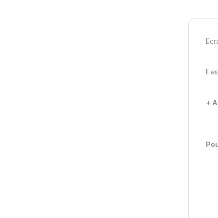
Ecr
Il 
+ A
Pou