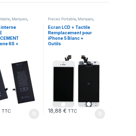
rtable
,
Marques
,
Pieces Portable
,
Marques
,
hone 6s
,
Batteries et
Apple
,
iPhone 5
,
Batteries
,
Batteries
 interne
Ecran LCD + Tactile
E
Remplacement pour
ACEMENT
iPhone 5 Blanc +
hone 6S +
Outils
€
18,88
€
TTC
TTC