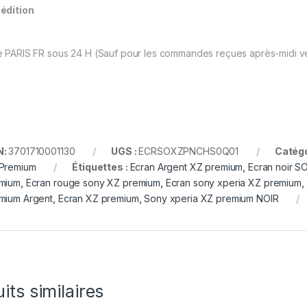
édition
 PARIS FR sous 24 H (Sauf pour les commandes reçues après-midi ve
N:
3701710001130
UGS :
ECRSOXZPNCHS0Q01
Catégo
Premium
Étiquettes :
Ecran Argent XZ premium
,
Ecran noir S
mium
,
Ecran rouge sony XZ premium
,
Ecran sony xperia XZ premium
,
mium Argent
,
Ecran XZ premium
,
Sony xperia XZ premium NOIR
its similaires