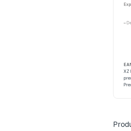
Exp
–
De
EA
XZ 
pre
Pre
Produ