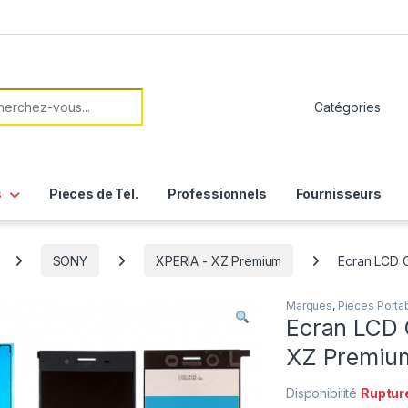
her:
s
Pièces de Tél.
Professionnels
Fournisseurs
SONY
XPERIA - XZ Premium
Ecran LCD C
Marques
,
Pieces Porta
Ecran LCD 
XZ Premium
Disponibilité
Ruptur