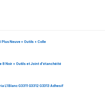
Plus Neuve + Outils + Colle
 Noir + Outils et Joint d'étanchéité
ia L1 Blanc G3311 G3312 G3313 Adhesif