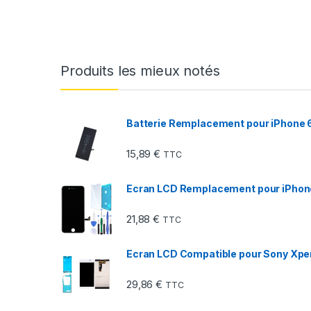
Produits les mieux notés
Batterie Remplacement pour iPhone 6 
15,89
€
TTC
Ecran LCD Remplacement pour iPhone 8
21,88
€
TTC
Ecran LCD Compatible pour Sony Xper
29,86
€
TTC