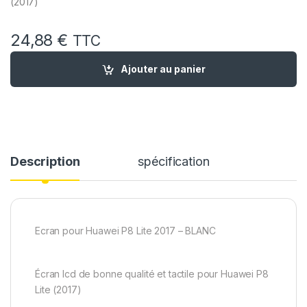
(2017)
24,88
€
TTC
quantité de Ecran Remplacement pour Huawei P8 LITE 2017 E
Ajouter au panier
Description
spécification
Ecran pour Huawei P8 Lite 2017 – BLANC
Écran lcd de bonne qualité et tactile pour Huawei P8
Lite (2017)