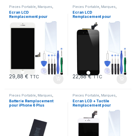
Pieces Portable
,
Marques
,
Pieces Portable
,
Marques
,
Apple
,
iPhone 7 Plus
Apple
,
iPhone 6S Plus
Ecran LCD
Ecran LCD
Remplacement pour
Remplacement pour
iPhone 7 Plus Blanc +
iPhone 6S Plus Noir
KIT Outils
+Verre Trempe +Outils
29,88
€
22,88
€
TTC
TTC
Pieces Portable
,
Marques
,
Pieces Portable
,
Marques
,
iPhone 6 Plus
,
Batteries et
Apple
,
iPhone 6 Plus
Batterie Remplacement
Ecran LCD + Tactile
chargeurs
,
Batteries Apple
pour iPhone 6 Plus
Remplacement pour
Neuve + Outils + Colle
iPhone 6 Plus Blanc +
Outils