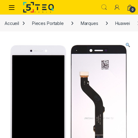
Passer à la navigation
Aller au contenu
0
Accueil
Pieces Portable
Marques
Huawei