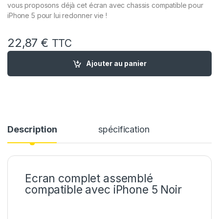
vous proposons déjà cet écran avec chassis compatible pour
iPhone 5 pour lui redonner vie !
22,87
€
TTC
quantité de Ecran Complet Vitre Tactile + ecran Remplacemen
Ajouter au panier
Description
spécification
Ecran complet assemblé
compatible avec iPhone 5 Noir