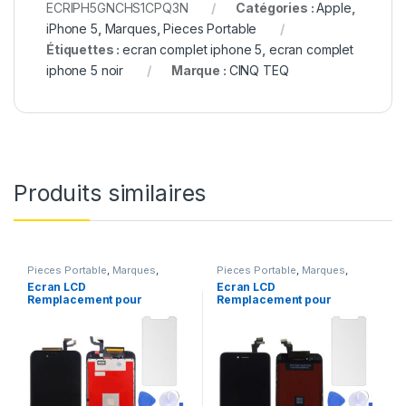
ECRIPH5GNCHS1CPQ3N
Catégories :
Apple
,
iPhone 5
,
Marques
,
Pieces Portable
Étiquettes :
ecran complet iphone 5
,
ecran complet
iphone 5 noir
Marque :
CINQ TEQ
Produits similaires
Pieces Portable
,
Marques
,
Pieces Portable
,
Marques
,
Apple
,
iPhone 6s
Apple
,
iPhone 6
Ecran LCD
Ecran LCD
Remplacement pour
Remplacement pour
iPhone 6S Noir + Verre
iPhone 6 Noir + Outils
Trempe +Kit