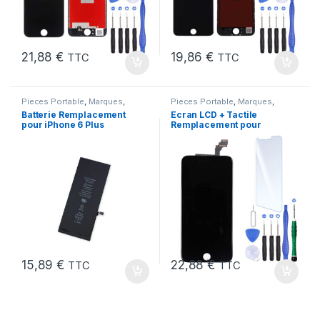
21,88
€
19,86
€
TTC
TTC
Pieces Portable
,
Marques
,
Pieces Portable
,
Marques
,
iPhone 6 Plus
,
Batteries et
Apple
,
iPhone 6 Plus
Batterie Remplacement
Ecran LCD + Tactile
chargeurs
,
Batteries Apple
pour iPhone 6 Plus
Remplacement pour
Neuve + Outils + Colle
iPhone 6 Plus Noir + Kit
15,89
€
22,88
€
TTC
TTC