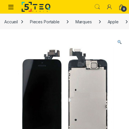
Passer à la navigation
Aller au contenu
0
Accueil
Pieces Portable
Marques
Apple