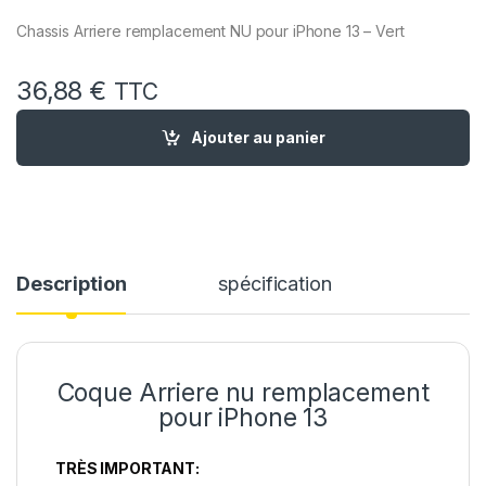
Chassis Arriere remplacement NU pour iPhone 13 – Vert
36,88
€
TTC
quantité de Chassis Remplacement iPhone 13 Vert Chassis Nu
Ajouter au panier
Description
spécification
Coque Arriere nu remplacement
pour iPhone 13
TRÈS IMPORTANT: