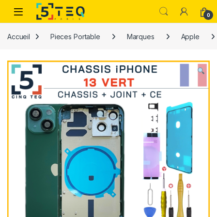
Passer à la navigation
Aller au contenu
0
Accueil
Pieces Portable
Marques
Apple