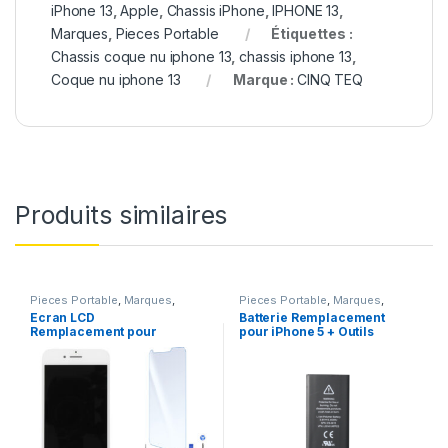
iPhone 13
,
Apple
,
Chassis iPhone
,
IPHONE 13
,
Marques
,
Pieces Portable
Étiquettes :
Chassis coque nu iphone 13
,
chassis iphone 13
,
Coque nu iphone 13
Marque :
CINQ TEQ
Produits similaires
Pieces Portable
,
Marques
,
Pieces Portable
,
Marques
,
Apple
,
iPhone 7
Apple
,
iPhone 5
,
Batteries et
Ecran LCD
Batterie Remplacement
chargeurs
,
Batteries Apple
Remplacement pour
pour iPhone 5 + Outils
iPhone 7 Blanc +Verre
Trempe +Kit