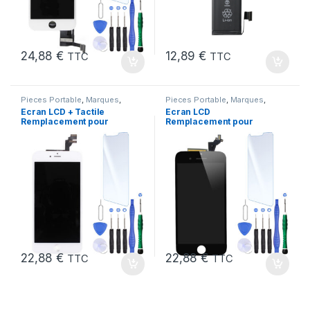
24,88
€
12,89
€
TTC
TTC
Pieces Portable
,
Marques
,
Pieces Portable
,
Marques
,
Apple
,
iPhone 6 Plus
Apple
,
iPhone 6S Plus
Ecran LCD + Tactile
Ecran LCD
Remplacement pour
Remplacement pour
iPhone 6 Plus Blanc +
iPhone 6S Plus Noir
Outils
+Verre Trempe +Outils
22,88
€
22,88
€
TTC
TTC