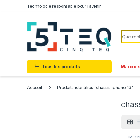
Passer à la navigation
Aller au contenu
Technologie responsable pour l’avenir
Recherc
Tous les produits
Marque
Accueil
Produits identifiés “chassis iphone 13”
chass
IPHON