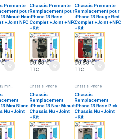
e
,
13
,
Apple
,
13
,
Apple
,
 iPhone
,
Chassis iPhone
,
Chassis iPhone
,
s Premonte
Chassis Premonte
Chassis Premonte
13
,
IPHONE 13
,
IPHONE 13
,
acement pour
Remplacement pour
Remplacement pour
ortable
Pieces Portable
Pieces Portable
13 Minuit Noir
iPhone 13 Rose
iPhone 13 Rouge Red
t +Joint NFC
Complet +Joint +NFC
Complet +Joint +NFC
+Kit
+Kit
8
€
69,88
€
69,88
€
TTC
TTC
3 mini
,
Chassis iPhone
Chassis iPhone
hassis
13
,
Apple
,
13
,
Apple
,
Chassis
Chassis iPhone
,
Chassis iPhone
,
is
Chassis
Chassis
3 Mini
,
IPHONE 13
,
IPHONE 13
,
acement
Remplacement
Remplacement
ortable
Marques
,
Pieces
Marques
,
Pieces
Portable
Portable
13 Mini Blanc
iPhone 13 Noir Minuit
iPhone 13 Rose Pink
s Nu +Joint
Chassis Nu +Joint
Chassis Nu +Joint
+Kit
+Kit