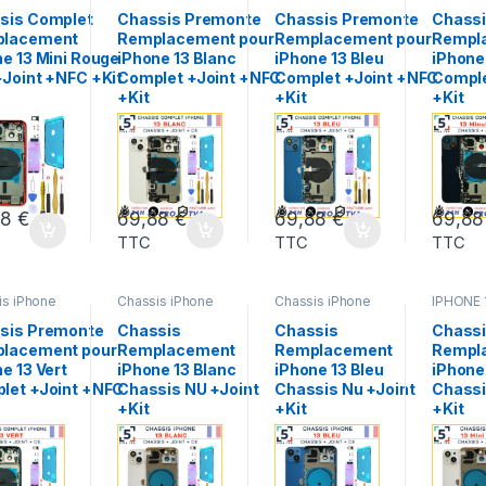
,
Chassis
13
,
Apple
,
13
,
Apple
,
13
,
Appl
e
,
Chassis
Chassis iPhone
,
Chassis iPhone
,
Chassis
sis Complet
Chassis Premonte
Chassis Premonte
Chassi
 13 Mini
,
IPHONE 13
,
IPHONE 13
,
IPHONE 
lacement
Remplacement pour
Remplacement pour
Rempl
 Portable
Pieces Portable
Pieces Portable
Pieces P
e 13 Mini Rouge
iPhone 13 Blanc
iPhone 13 Bleu
iPhone 
+Joint +NFC +Kit
Complet +Joint +NFC
Complet +Joint +NFC
Comple
+Kit
+Kit
+Kit
88
€
69,88
€
69,88
€
69,8
TTC
TTC
TTC
is iPhone
Chassis iPhone
Chassis iPhone
IPHONE 1
ple
,
13
,
Apple
,
13
,
Apple
,
Apple
,
C
is iPhone
,
Chassis iPhone
,
Chassis iPhone
,
iPhone
,
sis Premonte
Chassis
Chassis
Chass
E 13
,
IPHONE 13
,
IPHONE 13
,
iPhone 1
lacement pour
Remplacement
Remplacement
Rempl
 Portable
Marques
,
Pieces
Marques
,
Pieces
Pieces P
Portable
Portable
e 13 Vert
iPhone 13 Blanc
iPhone 13 Bleu
iPhone 
let +Joint +NFC
Chassis NU +Joint
Chassis Nu +Joint
Chassi
+Kit
+Kit
+Kit