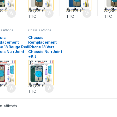
88
€
36,88
€
36,88
€
37,8
TTC
TTC
TTC
is iPhone
Chassis iPhone
ple
,
13
,
Apple
,
is iPhone
,
Chassis iPhone
,
sis
Chassis
E 13
,
IPHONE 13
,
lacement
Remplacement
es
,
Pieces
Marques
,
Pieces
le
Portable
ne 13 Rouge Red
iPhone 13 Vert
sis Nu +Joint
Chassis Nu +Joint
+Kit
88
€
36,88
€
TTC
ts affichés