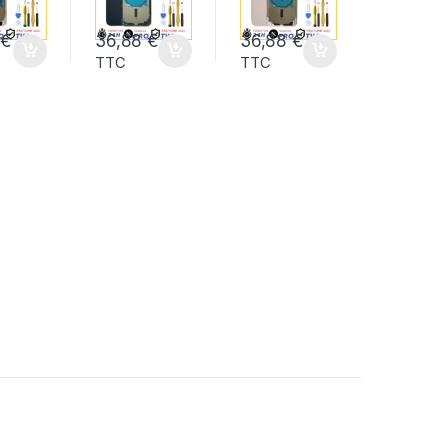
8
€
36,88
€
36,88
€
TTC
TTC