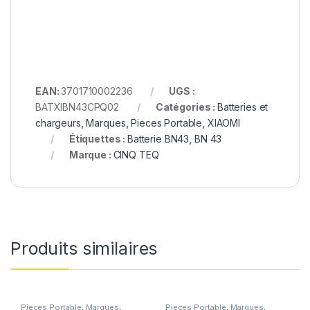
EAN:
3701710002236
UGS :
BATXIBN43CPQ02
Catégories :
Batteries et
chargeurs
,
Marques
,
Pieces Portable
,
XIAOMI
Étiquettes :
Batterie BN43
,
BN 43
Marque :
CINQ TEQ
Produits similaires
Pieces Portable
,
Marques
,
Pieces Portable
,
Marques
,