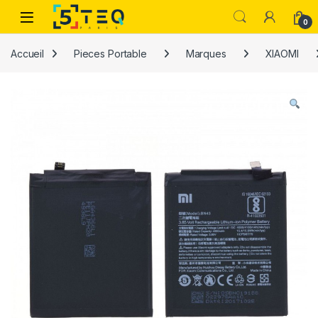
Passer à la navigation
Aller au contenu
0
Accueil
Pieces Portable
Marques
XIAOMI