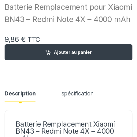
Batterie Remplacement pour Xiaomi
BN43 – Redmi Note 4X – 4000 mAh
9,86
€
TTC
quantité de Batterie Remplacement pour Xiaomi BN43 - Redm
Ajouter au panier
Description
spécification
Batterie Remplacement Xiaomi
BN43 – Redmi Note 4X – 4000