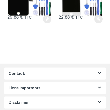
29,88
€
22,88
€
TTC
TTC
Contact:
Liens importants
Disclaimer