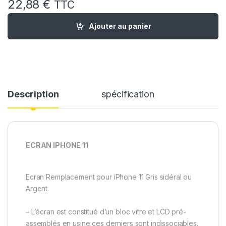
22,88
€
TTC
quantité de Ecran de Remplacement pour iPhone 11 avec Joint 
Ajouter au panier
Description
spécification
ECRAN IPHONE 11
Ecran Remplacement pour iPhone 11 Gris sidéral ou
Argent.
– L’écran est constitué d’un bloc vitre et LCD pré-
assemblés en usine ces derniers sont indissociables.