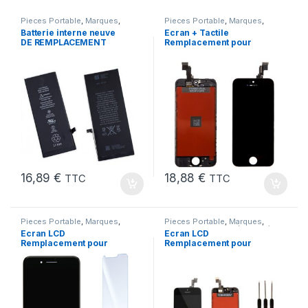
Pieces Portable
,
Marques
,
Pieces Portable
,
Marques
,
Apple
,
iPhone 6s
,
Batteries et
Apple
,
iPhone 5C
Batterie interne neuve
Ecran + Tactile
chargeurs
,
Batteries
,
Batteries
DE REMPLACEMENT
Remplacement pour
Apple
pour iPhone 6S + Outils
iPhone 5C Noir + Ecran
sur Chassis + Outils
16,89
€
18,88
€
TTC
TTC
Pieces Portable
,
Marques
,
Pieces Portable
,
Marques
,
Apple
,
iPhone 7 Plus
Apple
,
iPhone 5 SE (1er Gen)
Ecran LCD
Ecran LCD
Remplacement pour
Remplacement pour
iPhone 7 Plus Noir
iPhone 5 SE Noir 1ere
+Verre Trempe +Kit
Gen + Outils