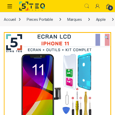
Passer à la navigation
Aller au contenu
0
Accueil
Pieces Portable
Marques
Apple