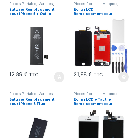
Pieces Portable
,
Marques
,
Pieces Portable
,
Marques
,
Apple
,
iPhone 5
,
Batteries et
Apple
,
iPhone 6s
Batterie Remplacement
Ecran LCD
chargeurs
,
Batteries Apple
pour iPhone 5 + Outils
Remplacement pour
iPhone 6S Noir + Verre
Trempe +Kit
12,89
€
21,88
€
TTC
TTC
Pieces Portable
,
Marques
,
Pieces Portable
,
Marques
,
iPhone 6 Plus
,
Batteries et
Apple
,
iPhone 5
Batterie Remplacement
Ecran LCD + Tactile
chargeurs
,
Batteries Apple
pour iPhone 6 Plus
Remplacement pour
Neuve + Outils + Colle
iPhone 5 Blanc + Outils