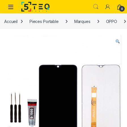
Passer à la navigation
Aller au contenu
0
Accueil
Pieces Portable
Marques
OPPO