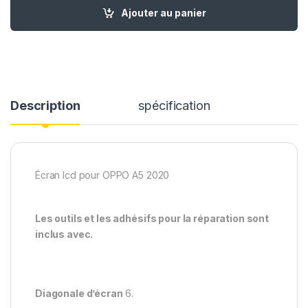
quantité de Ecran LCD Remplacement pour OPPO A5 2020 + Ou
Ajouter au panier
Description
spécification
Écran lcd pour OPPO A5 2020
Les outils et les adhésifs pour la réparation sont
inclus avec.
Diagonale d’écran
6.