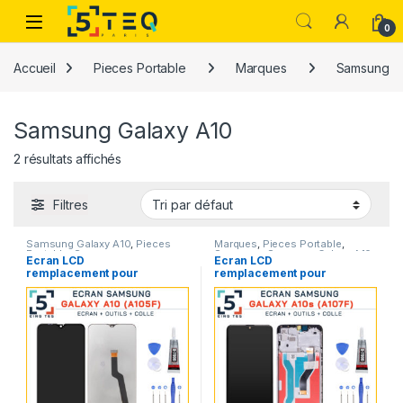
Passer à la navigation
Aller au contenu
0
Accueil
Pieces Portable
Marques
Samsung
Samsung Galaxy A10
2 résultats affichés
Filtres
Samsung Galaxy A10
,
Pieces
Marques
,
Pieces Portable
,
Portable
,
Samsung
Samsung
,
Samsung Galaxy A10
Ecran LCD
Ecran LCD
remplacement pour
remplacement pour
Samsung Galaxy A10
Samsung Galaxy A10s
SM-A105F FN Noir +Kit
SM-A107F FN Noir avec
Kit