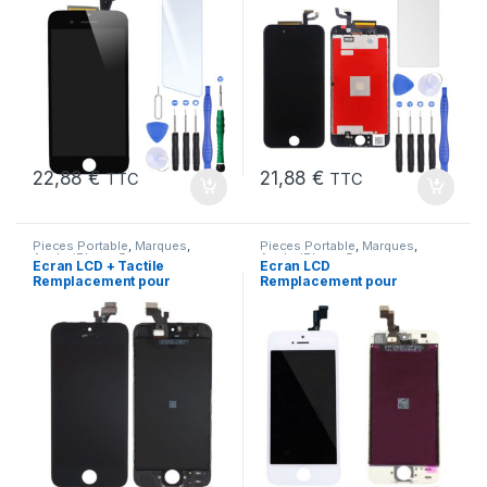
22,88
€
21,88
€
TTC
TTC
Pieces Portable
,
Marques
,
Pieces Portable
,
Marques
,
Apple
,
iPhone 5
Apple
,
iPhone 5s
Ecran LCD + Tactile
Ecran LCD
Remplacement pour
Remplacement pour
iPhone 5 Noir + Outils
iPhone 5S Blanc vitre
tactile + Outils