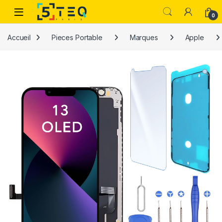
Passer à la navigation
Aller au contenu
0
Accueil
Pieces Portable
Marques
Apple