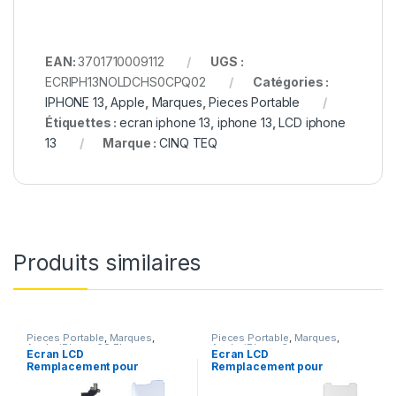
EAN:
3701710009112
UGS :
ECRIPH13NOLDCHS0CPQ02
Catégories :
IPHONE 13
,
Apple
,
Marques
,
Pieces Portable
Étiquettes :
ecran iphone 13
,
iphone 13
,
LCD iphone
13
Marque :
CINQ TEQ
Produits similaires
Pieces Portable
,
Marques
,
Pieces Portable
,
Marques
,
Apple
,
iPhone 6S Plus
Apple
,
iPhone 6s
Ecran LCD
Ecran LCD
Remplacement pour
Remplacement pour
iPhone 6S Plus Noir
iPhone 6S Noir + Verre
+Verre Trempe +Outils
Trempe +Kit