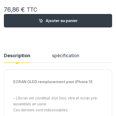
76,86
€
TTC
quantité de Ecran OLED Remplacement pour iPhone 13 Joint Ec
Ajouter au panier
Description
spécification
ECRAN OLED remplacement pour iPhone 13
– L’écran est constitué d’un bloc vitre et ecran pré-
assemblés en usine
Ces derniers sont indissociables.