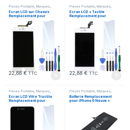
Pieces Portable
,
Marques
,
Pieces Portable
,
Marques
,
Apple
,
iPhone 6S Plus
Apple
,
iPhone 6 Plus
Ecran LCD sur Chassis
Ecran LCD + Tactile
Remplacement pour
Remplacement pour
iPhone 6S Plus Blanc
iPhone 6 Plus Blanc +
Outils
22,88
€
22,88
€
TTC
TTC
Pieces Portable
,
Marques
,
Pieces Portable
,
Marques
,
Apple
,
iPhone 7
Apple
,
iPhone 6
,
Batteries et
Ecran LCD Vitre Tractile
Batterie Remplacement
chargeurs
,
Batteries Apple
Remplacement pour
pour iPhone 6 Neuve +
iPhone 7 Noir +Kit
Colle