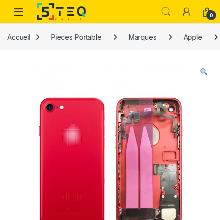
Passer à la navigation
Aller au contenu
0
Accueil
Pieces Portable
Marques
Apple