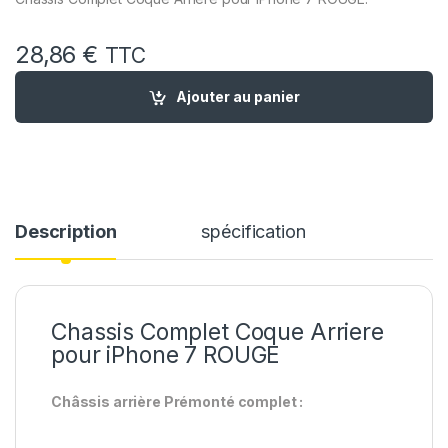
28,86
€
TTC
quantité de Chassis Complet remplacement pour iPhone 7 R
Ajouter au panier
Description
spécification
Chassis Complet Coque Arriere
pour iPhone 7 ROUGE
Châssis arrière Prémonté complet :