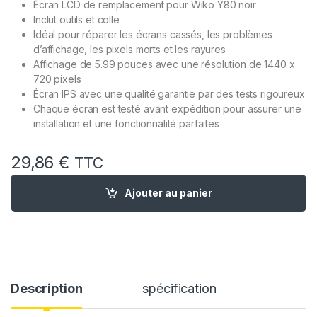
Écran LCD de remplacement pour Wiko Y80 noir
Inclut outils et colle
Idéal pour réparer les écrans cassés, les problèmes
d’affichage, les pixels morts et les rayures
Affichage de 5.99 pouces avec une résolution de 1440 x
720 pixels
Écran IPS avec une qualité garantie par des tests rigoureux
Chaque écran est testé avant expédition pour assurer une
installation et une fonctionnalité parfaites
29,86
€
TTC
quantité de Ecran LCD Remplacement pour Wiko Y80 Noir + Ou
Ajouter au panier
Description
spécification