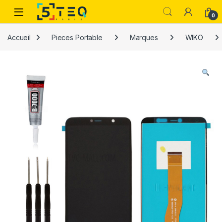
Passer à la navigation
Aller au contenu
0
Accueil
Pieces Portable
Marques
WIKO