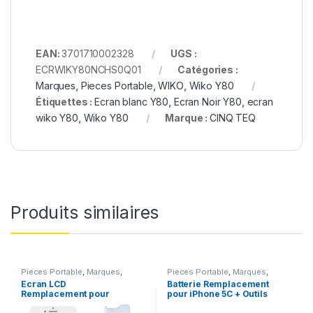
EAN:
3701710002328
UGS :
ECRWIKY80NCHS0Q01
Catégories :
Marques
,
Pieces Portable
,
WIKO
,
Wiko Y80
Étiquettes :
Ecran blanc Y80
,
Ecran Noir Y80
,
ecran
wiko Y80
,
Wiko Y80
Marque :
CINQ TEQ
Produits similaires
Pieces Portable
,
Marques
,
Pieces Portable
,
Marques
,
Apple
,
iPhone 7
Apple
,
iPhone 5C
,
Batteries et
Ecran LCD
Batterie Remplacement
chargeurs
,
Batteries Apple
Remplacement pour
pour iPhone 5C + Outils
iPhone 7 Blanc +Verre