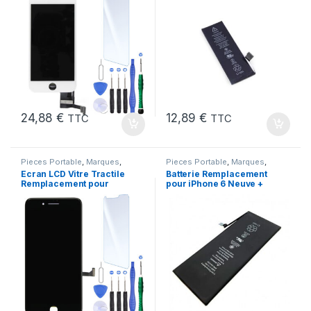
Trempe +Kit
24,88
€
12,89
€
TTC
TTC
Pieces Portable
,
Marques
,
Pieces Portable
,
Marques
,
Apple
,
iPhone 7
Apple
,
iPhone 6
,
Batteries et
Ecran LCD Vitre Tractile
Batterie Remplacement
chargeurs
,
Batteries Apple
Remplacement pour
pour iPhone 6 Neuve +
iPhone 7 Noir +Kit
Colle