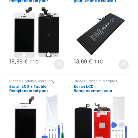
Remplacement pour
pour iPhone 6 Neuve +
iPhone 5 Blanc + Outils
Colle
18,88
€
13,89
€
TTC
TTC
Pieces Portable
,
Marques
,
Pieces Portable
,
Marques
,
Apple
,
iPhone 6 Plus
Apple
,
iPhone 6s
Ecran LCD + Tactile
Ecran LCD
Remplacement pour
Remplacement pour
iPhone 6 Plus Blanc +
iPhone 6S Noir + Verre
Outils
Trempe +Kit