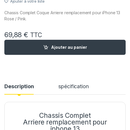
Ajouter à votre liste
Chassis Complet Coque Arriere remplacement pour iPhone 13
Rose / Pink.
69,88
€
TTC
quantité de Chassis Premonte Remplacement pour iPhone 13
Ajouter au panier
Description
spécification
Chassis Complet
Arriere remplacement pour
iphone 13