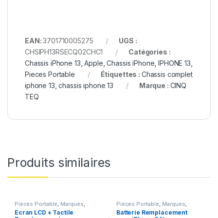
EAN:
3701710005275
UGS :
CHSIPH13RSECQ02CHC1
Catégories :
Chassis iPhone 13
,
Apple
,
Chassis iPhone
,
IPHONE 13
,
Pieces Portable
Étiquettes :
Chassis complet
iphone 13
,
chassis iphone 13
Marque :
CINQ
TEQ
Produits similaires
Pieces Portable
,
Marques
,
Pieces Portable
,
Marques
,
Apple
,
iPhone 5
Apple
,
iPhone 6
,
Batteries et
Ecran LCD + Tactile
Batterie Remplacement
chargeurs
,
Batteries Apple