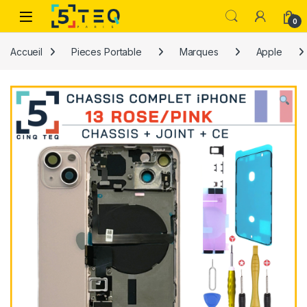
Passer à la navigation
Aller au contenu
0
Accueil
Pieces Portable
Marques
Apple