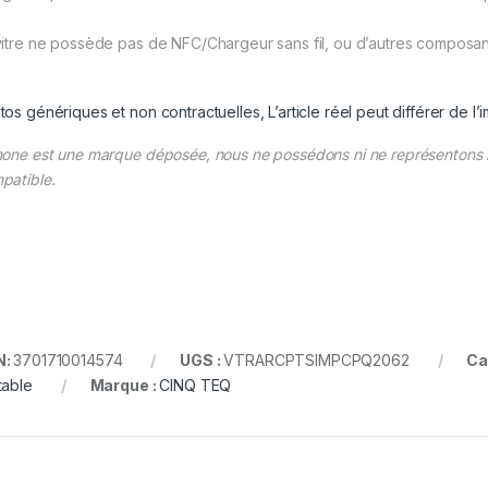
vitre ne possède pas de NFC/Chargeur sans fil, ou d’autres composan
tos génériques et non contractuelles, L’article réel peut différer de l’
hone est une marque déposée, nous ne possédons ni ne représentons la
patible.
N:
3701710014574
UGS :
VTRARCPTSIMPCPQ2062
Ca
table
Marque :
CINQ TEQ