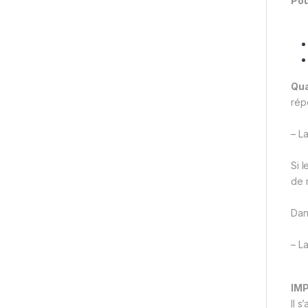
Pou
Qua
rép
– L
Si 
de 
Dan
– L
IM
Il s