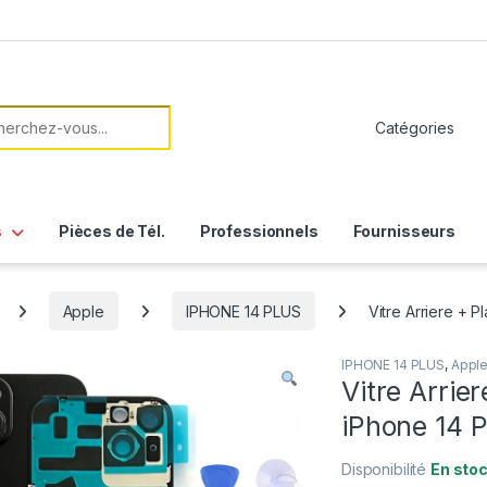
her:
s
Pièces de Tél.
Professionnels
Fournisseurs
Apple
IPHONE 14 PLUS
Vitre Arriere + P
IPHONE 14 PLUS
,
Appl
Vitre Arrie
iPhone 14 P
Disponibilité
En sto