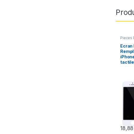
Produ
Pieces 
Apple
,
Ecran
Rempl
iPhone
tactile
18,8