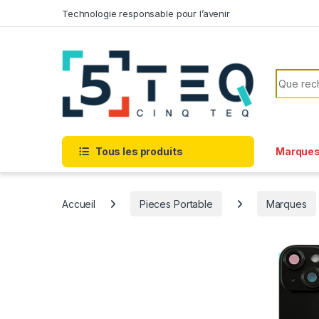
Passer à la navigation
Aller au contenu
Technologie responsable pour l’avenir
Recherc
Tous les produits
Marque
Accueil
Pieces Portable
Marques