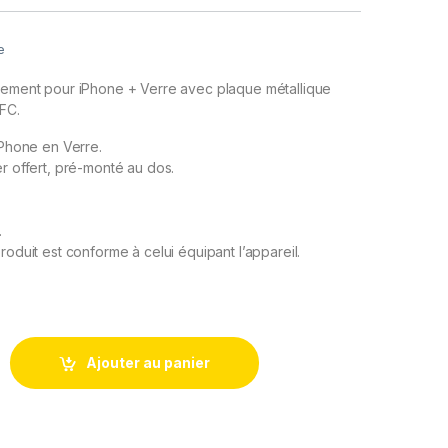
e
acement pour iPhone + Verre avec plaque métallique
NFC.
iPhone en Verre.
er offert, pré-monté au dos.
.
roduit est conforme à celui équipant l’appareil.
rriere + Plaque metallique pour iPhone 14 Plus Minuit Noir +Aima
Ajouter au panier