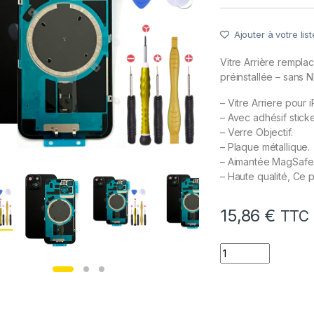
Ajouter à votre list
Vitre Arrière rempl
préinstallée – sans 
– Vitre Arriere pour 
– Avec adhésif stick
– Verre Objectif.
– Plaque métallique.
– Aimantée MagSafe
– Haute qualité, Ce p
15,86
€
TTC
quantité de Vitre A