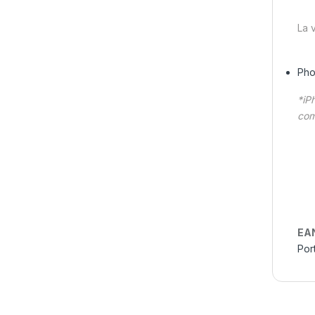
La 
Pho
*iP
com
EA
Por