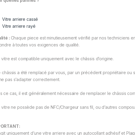
r quelles pannes ?
Vitre arriere cassé
Vitre arriere rayé
lité :
Chaque piece est minutieusement vérifié par nos techniciens en 
ondre à toutes vos exigences de qualité.
a vitre est compatible uniquement avec le châssis d’origine.
le châssis a été remplacé par vous, par un précédent propriétaire ou si
ne pas s’adapter correctement.
s ce cas, il est généralement nécessaire de remplacer le châssis com
a vitre ne possède pas de NFC/Chargeur sans fil, ou d’autres composa
PORTANT:
’agit uniquement d’une vitre arriere avec un autocollant adhésif et Plaq