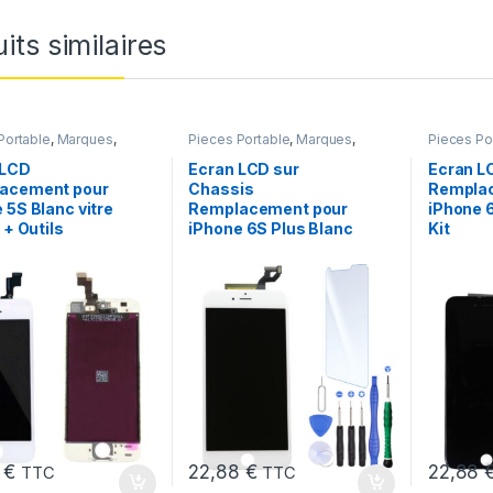
its similaires
Portable
,
Marques
,
Pieces Portable
,
Marques
,
Pieces Po
iPhone 5s
Apple
,
iPhone 6S Plus
Apple
,
iPh
 LCD
Ecran LCD sur
Ecran LC
acement pour
Chassis
Rempla
 5S Blanc vitre
Remplacement pour
iPhone 6
 + Outils
iPhone 6S Plus Blanc
Kit
8
€
22,88
€
22,88
TTC
TTC