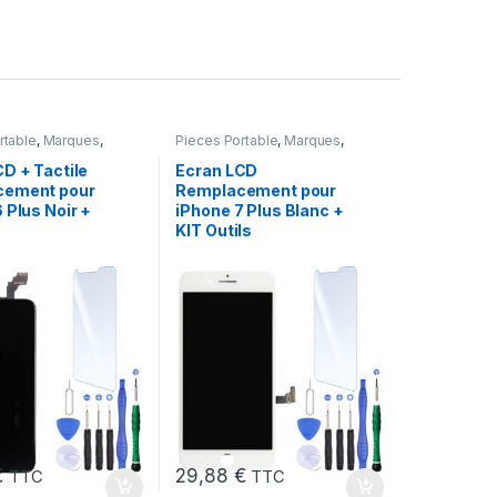
rtable
,
Marques
,
Pieces Portable
,
Marques
,
one 6 Plus
Apple
,
iPhone 7 Plus
D + Tactile
Ecran LCD
cement pour
Remplacement pour
 Plus Noir +
iPhone 7 Plus Blanc +
KIT Outils
€
29,88
€
TTC
TTC