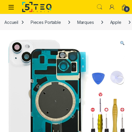
Passer à la navigation
Aller au contenu
0
Accueil
Pieces Portable
Marques
Apple