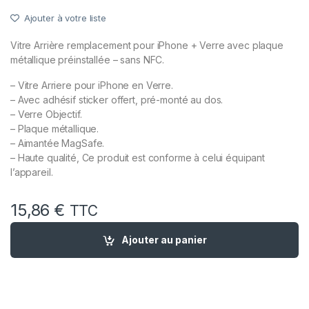
Ajouter à votre liste
Vitre Arrière remplacement pour iPhone + Verre avec plaque
métallique préinstallée – sans NFC.
– Vitre Arriere pour iPhone en Verre.
– Avec adhésif sticker offert, pré-monté au dos.
– Verre Objectif.
– Plaque métallique.
– Aimantée MagSafe.
– Haute qualité, Ce produit est conforme à celui équipant
l’appareil.
15,86
€
TTC
quantité de Vitre Arriere + Plaque pour iPhone 14 Plus Lumier
Ajouter au panier