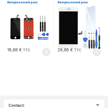
Remplacement pour
Remplacement pour
iPhone 5 SE Noir 1ere
iPhone 7 Plus Blanc +
Gen + Outils
KIT Outils
18,88
€
29,88
€
TTC
TTC
Contact: