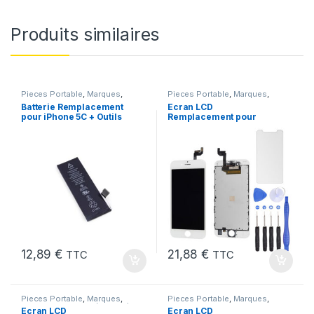
Produits similaires
Pieces Portable
,
Marques
,
Pieces Portable
,
Marques
,
Apple
,
iPhone 5C
,
Batteries et
Apple
,
iPhone 6s
Batterie Remplacement
Ecran LCD
chargeurs
,
Batteries Apple
pour iPhone 5C + Outils
Remplacement pour
iPhone 6S Blanc +Verre
Trempe +Outils
12,89
€
21,88
€
TTC
TTC
Pieces Portable
,
Marques
,
Pieces Portable
,
Marques
,
Apple
,
iPhone 5 SE (1er Gen)
Apple
,
iPhone 7 Plus
Ecran LCD
Ecran LCD