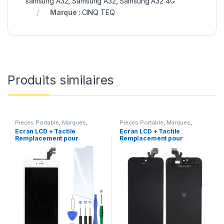
samsung A32
,
Samsung A32
,
Samsung A32 4G
Marque :
CINQ TEQ
Produits similaires
Pieces Portable
,
Marques
,
Pieces Portable
,
Marques
,
Apple
,
iPhone 6 Plus
Apple
,
iPhone 5
Ecran LCD + Tactile
Ecran LCD + Tactile
Remplacement pour
Remplacement pour
iPhone 6 Plus Blanc +
iPhone 5 Noir + Outils
Outils