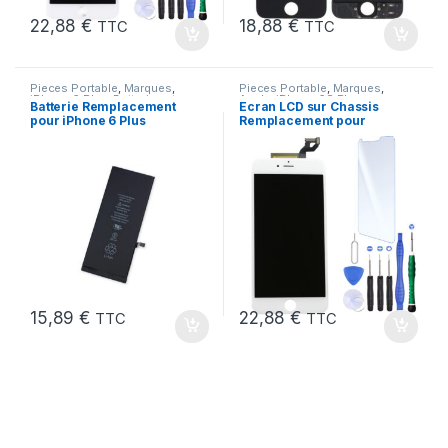
22,88
€
18,88
€
TTC
TTC
Pieces Portable
,
Marques
,
Pieces Portable
,
Marques
,
iPhone 6 Plus
,
Batteries et
Apple
,
iPhone 6S Plus
Batterie Remplacement
Ecran LCD sur Chassis
chargeurs
,
Batteries Apple
pour iPhone 6 Plus
Remplacement pour
Neuve + Outils + Colle
iPhone 6S Plus Blanc
15,89
€
22,88
€
TTC
TTC