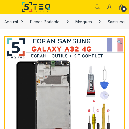
Passer à la navigation
Aller au contenu
0
Accueil
Pieces Portable
Marques
Samsung