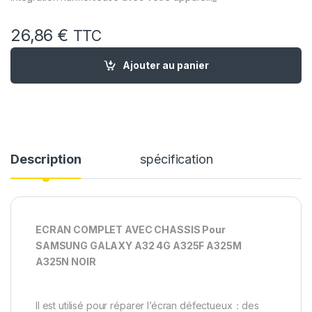
26,86
€
TTC
quantité de Ecran LCD Complet remplacement pour Samsung
Ajouter au panier
Description
spécification
ECRAN COMPLET AVEC CHASSIS Pour
SAMSUNG GALAXY A32 4G A325F A325M
A325N NOIR
Il est utilisé pour réparer l’écran défectueux：des