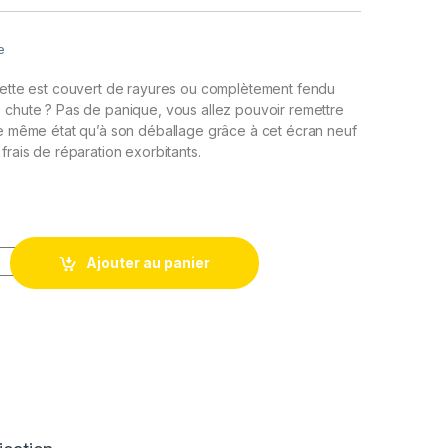
e
blette est couvert de rayures ou complètement fendu
 chute ? Pas de panique, vous allez pouvoir remettre
le même état qu’à son déballage grâce à cet écran neuf
frais de réparation exorbitants.
Tactile Remplacement pour pour IPAD 2 Noir + Outils
Ajouter au panier