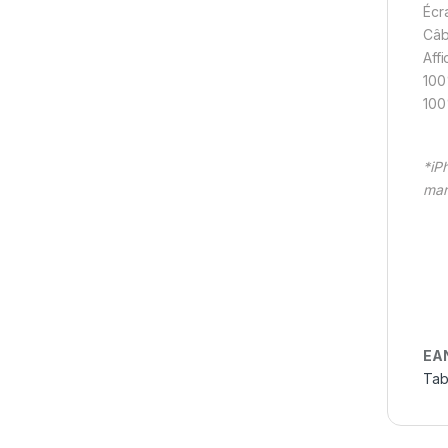
Écr
Câb
Aff
100
100
*iP
mar
EA
Tab