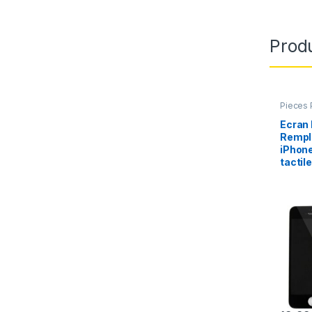
Produ
Pieces 
Apple
,
Ecran
Rempl
iPhone
tactile