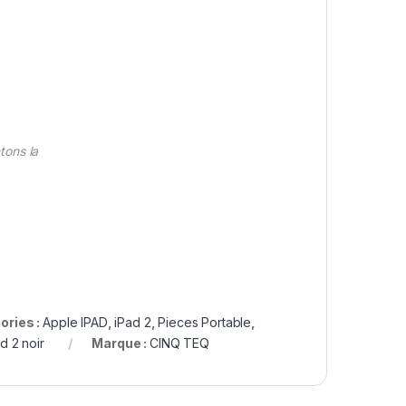
tons la
ories :
Apple IPAD
,
iPad 2
,
Pieces Portable
,
ad 2 noir
Marque :
CINQ TEQ