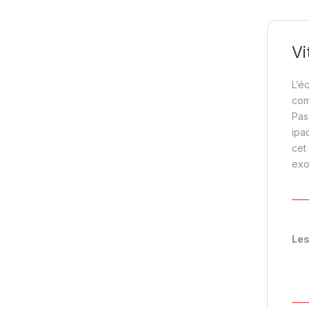
Vi
L’é
com
Pas
ipa
cet
exo
____
Les
____