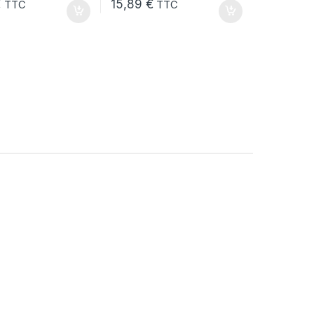
€
15,89
€
TTC
TTC