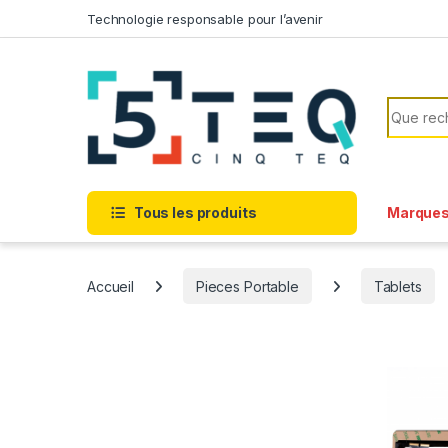
Passer à la navigation
Aller au contenu
Technologie responsable pour l’avenir
Recherc
Tous les produits
Marque
Accueil
Pieces Portable
Tablets