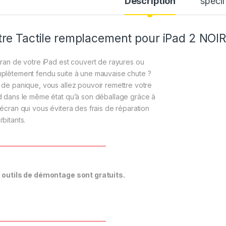
Description
spécif
tre Tactile remplacement pour iPad 2 NOIR
cran de votre iPad est couvert de rayures ou
plètement fendu suite à une mauvaise chute ?
 de panique, vous allez pouvoir remettre votre
d dans le même état qu’à son déballage grâce à
 écran qui vous évitera des frais de réparation
rbitants.
____________________________________
 outils de démontage sont gratuits.
____________________________________