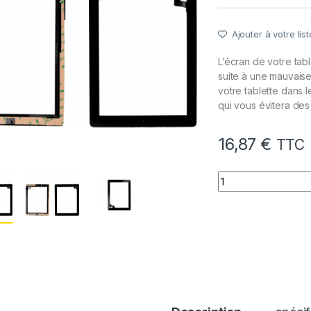
Ajouter à votre list
L’écran de votre ta
suite à une mauvaise
votre tablette dans 
qui vous évitera des 
16,87
€
TTC
quantité de Vitre 