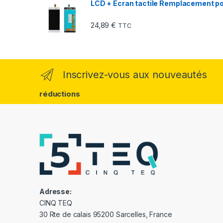
LCD + Ecran tactile Remplacement pou
24,89
€
TTC
Inscrivez-vous aux nouveautés
réductions
Adresse:
CINQ TEQ
30 Rte de calais 95200 Sarcelles, France