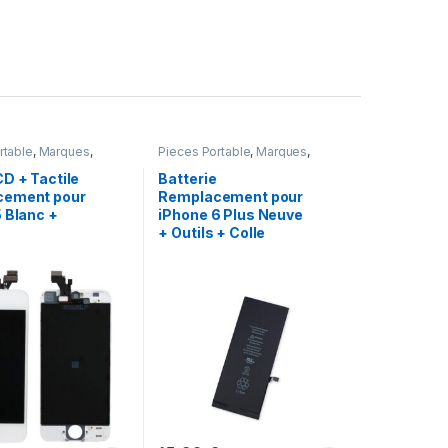
rtable
,
Marques
,
Pieces Portable
,
Marques
,
one 5
iPhone 6 Plus
,
Batteries et
chargeurs
,
Batteries Apple
D + Tactile
Batterie
cement pour
Remplacement pour
 Blanc +
iPhone 6 Plus Neuve
+ Outils + Colle