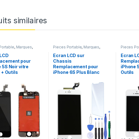
its similaires
Portable
,
Marques
,
Pieces Portable
,
Marques
,
Pieces Po
iPhone 5s
Apple
,
iPhone 6S Plus
Apple
,
iPh
 LCD
Ecran LCD sur
Ecran LC
acement pour
Chassis
Rempla
 5S Noir vitre
Remplacement pour
iPhone 5
 + Outils
iPhone 6S Plus Blanc
Outils