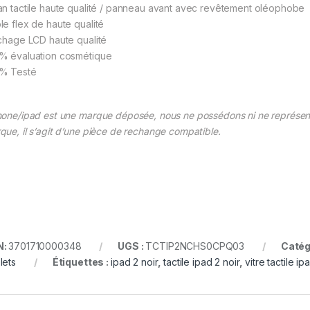
an tactile haute qualité / panneau avant avec revêtement oléophobe
le flex de haute qualité
ichage LCD haute qualité
% évaluation cosmétique
% Testé
hone/ipad est une marque déposée, nous ne possédons ni ne représen
que, il s’agit d’une pièce de rechange compatible.
N:
3701710000348
UGS :
TCTIP2NCHS0CPQ03
Catég
lets
Étiquettes :
ipad 2 noir
,
tactile ipad 2 noir
,
vitre tactile ip