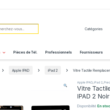
her:
s
Pièces de Tél.
Professionnels
Fournisseurs
Apple IPAD
iPad 2
Vitre Tactile Remplacem
Apple IPAD
,
iPad 2
,
Piec
Vitre Tact
IPAD 2 Noir
Disponibilité
En sto