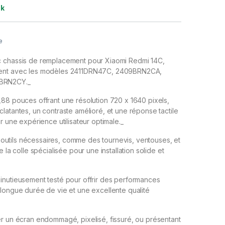
ck
e
 chassis de remplacement pour Xiaomi Redmi 14C,
ent avec les modèles 2411DRN47C, 2409BRN2CA,
BRN2CY._
88 pouces offrant une résolution 720 x 1640 pixels,
latantes, un contraste amélioré, et une réponse tactile
r une expérience utilisateur optimale._
es outils nécessaires, comme des tournevis, ventouses, et
e la colle spécialisée pour une installation solide et
inutieusement testé pour offrir des performances
longue durée de vie et une excellente qualité
r un écran endommagé, pixelisé, fissuré, ou présentant