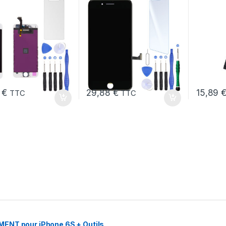
6
€
29,88
€
15,89
TTC
TTC
MENT pour iPhone 6S + Outils