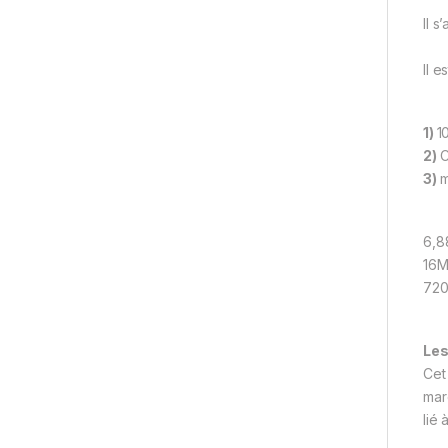
Il s
Il 
1)
1
2)
C
3)
m
6,8
16M
720
Les
Cet
mar
lié 