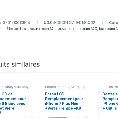
N:
3701710013904
UGS :
ECRCPTXIARED14CQ02
Caté
Étiquettes :
ecran redmi 14c
,
ecran xiaomi redmi 14C
,
lcd redmi 
its similaires
Portable
,
Marques
,
Pieces Portable
,
Marques
,
Pieces Po
iPhone 6
Apple
,
iPhone 7 Plus
iPhone 6 
chargeurs
 LCD de
Ecran LCD
Batterie
acement pour
Remplacement pour
Rempla
 6 Blanc avec
iPhone 7 Plus Noir
iPhone 
 et Verre
+Verre Trempe +Kit
+ Outils
é