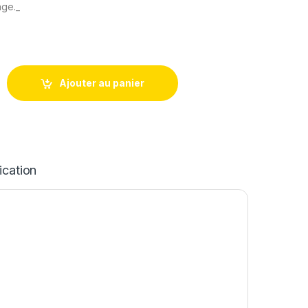
age._
 Complet pour XIAOMI Redmi 14C / 2411DRN47C, 2409BRN2CA,
Ajouter au panier
ication