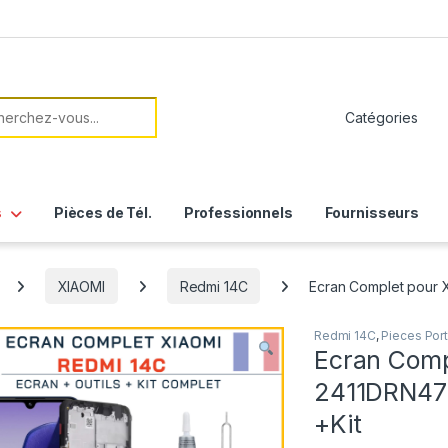
her:
s
Pièces de Tél.
Professionnels
Fournisseurs
XIAOMI
Redmi 14C
Ecran Complet pour
Redmi 14C
,
Pieces Por
Ecran Comp
2411DRN47
+Kit