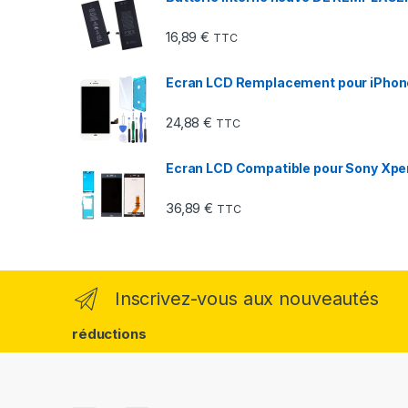
16,89
€
TTC
Ecran LCD Remplacement pour iPhone 8
24,88
€
TTC
Ecran LCD Compatible pour Sony Xper
36,89
€
TTC
Inscrivez-vous aux nouveautés
réductions