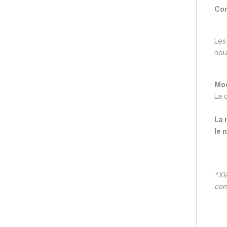
Com
Les
nou
Mo
La c
La 
le 
*Xi
com