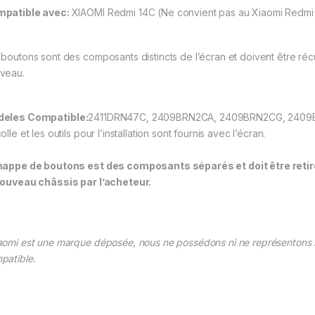
patible avec:
XIAOMI Redmi 14C (Ne convient pas au Xiaomi Redm
 boutons sont des composants distincts de l’écran et doivent être récu
veau.
deles
Compatible
:
2411DRN47C, 2409BRN2CA, 2409BRN2CG, 240
olle et les outils pour l’installation sont fournis avec l’écran.
nappe de boutons est des composants séparés et doit être retiré
nouveau châssis par l’acheteur.
aomi est une marque déposée, nous ne possédons ni ne représentons la
patible.