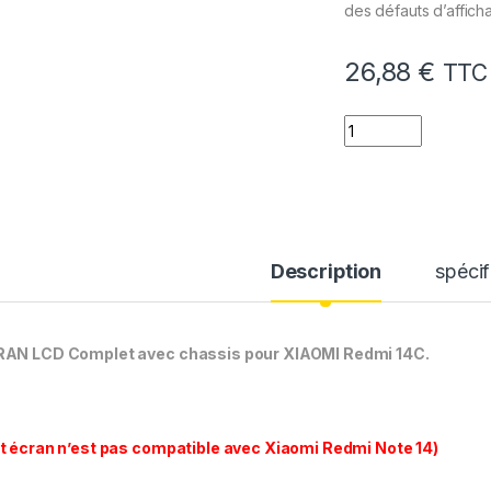
des défauts d’affich
26,88
€
TTC
quantité de Ecran
Description
spécif
AN LCD Complet avec chassis pour XIAOMI Redmi 14C.
t écran n’est pas compatible avec Xiaomi Redmi Note 14)