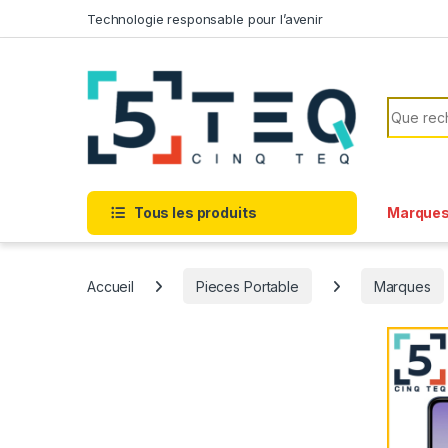
Passer à la navigation
Aller au contenu
Technologie responsable pour l’avenir
Recherc
Tous les produits
Marque
Accueil
Pieces Portable
Marques