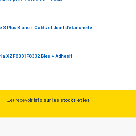
 Plus Blanc + Outils et Joint d’étanchéité
ia XZ F8331 F8332 Bleu + Adhesif
...et recevoir
info sur les stocks et les