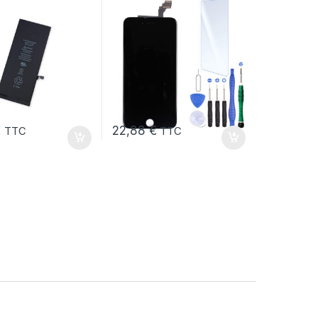
€
22,88
€
TTC
TTC