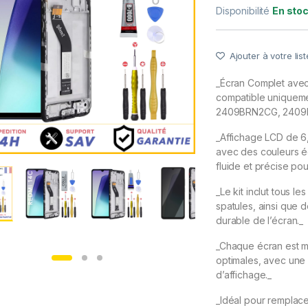
Disponibilité
En sto
Ajouter à votre list
_Écran Complet avec
compatible uniquem
2409BRN2CG, 2409
_Affichage LCD de 6,
avec des couleurs éc
fluide et précise pou
_Le kit inclut tous l
spatules, ainsi que d
durable de l’écran._
_Chaque écran est m
optimales, avec une 
d’affichage._
_Idéal pour remplace