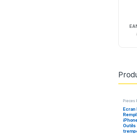
EA
Produ
Pieces 
Apple
,
Ecran
Rempl
iPhone
Outils
tremp