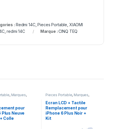
gories :
Redmi 14C
,
Pieces Portable
,
XIAOMI
14C
,
redmi 14C
Marque :
CINQ TEQ
rtable
,
Marques
,
Pieces Portable
,
Marques
,
Plus
,
Batteries et
Apple
,
iPhone 6 Plus
,
Batteries Apple
Ecran LCD + Tactile
cement pour
Remplacement pour
6 Plus Neuve
iPhone 6 Plus Noir +
 + Colle
Kit