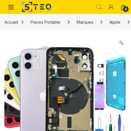
Passer à la navigation
Aller au contenu
0
Accueil
Pieces Portable
Marques
Apple