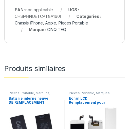
EAN:
non applicable
UGS :
CHSIPHNUETCPT8A1601
Catégories :
Chassis iPhone
,
Apple
,
Pieces Portable
Marque :
CINQ TEQ
Produits similaires
Pieces Portable
,
Marques
,
Pieces Portable
,
Marques
,
Apple
,
iPhone 6s
,
Batteries et
Apple
,
iPhone 6s
Batterie interne neuve
Ecran LCD
chargeurs
,
Batteries
,
Batteries
DE REMPLACEMENT
Remplacement pour
Apple
pour iPhone 6S + Outils
iPhone 6S Blanc +Verre
Trempe +Outils