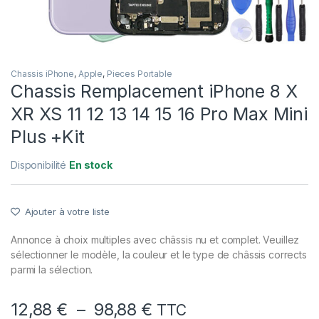
Chassis iPhone
,
Apple
,
Pieces Portable
Chassis Remplacement iPhone 8 X
XR XS 11 12 13 14 15 16 Pro Max Mini
Plus +Kit
Disponibilité
En stock
Ajouter à votre liste
Annonce à choix multiples avec châssis nu et complet. Veuillez
sélectionner le modèle, la couleur et le type de châssis corrects
parmi la sélection.
Plage de prix : 12,88
12,88
€
–
98,88
€
TTC