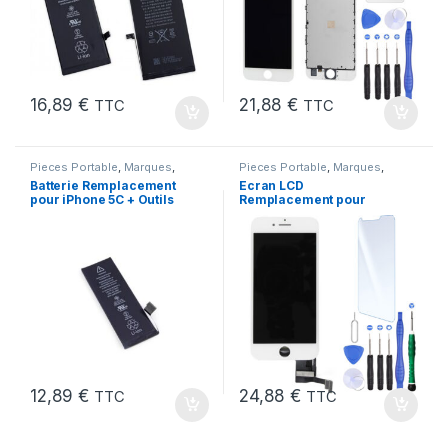
16,89
€
21,88
€
TTC
TTC
Pieces Portable
,
Marques
,
Pieces Portable
,
Marques
,
Apple
,
iPhone 5C
,
Batteries et
Apple
,
iPhone 7
Batterie Remplacement
Ecran LCD
chargeurs
,
Batteries Apple
pour iPhone 5C + Outils
Remplacement pour
iPhone 7 Blanc +Verre
Trempe +Kit
12,89
€
24,88
€
TTC
TTC