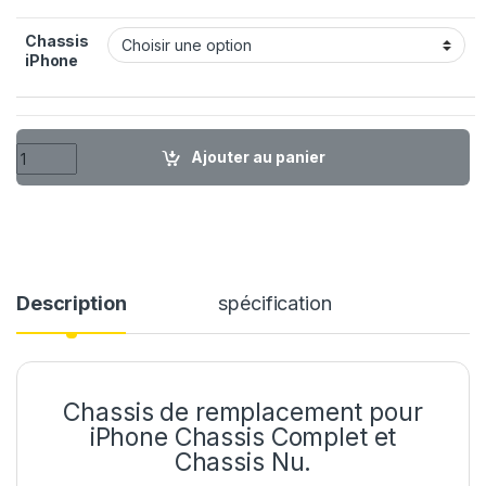
Chassis
iPhone
quantité de Chassis Remplacement iPhone 8 X XR XS 11 12 13 1
Ajouter au panier
Description
spécification
Chassis de remplacement pour
iPhone Chassis Complet et
Chassis Nu.