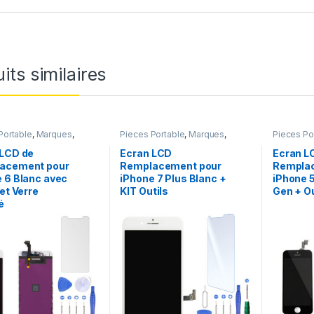
its similaires
Portable
,
Marques
,
Pieces Portable
,
Marques
,
Pieces Po
iPhone 6
Apple
,
iPhone 7 Plus
Apple
,
iPh
 LCD de
Ecran LCD
Ecran L
acement pour
Remplacement pour
Rempla
 6 Blanc avec
iPhone 7 Plus Blanc +
iPhone 5
 et Verre
KIT Outils
Gen + Ou
é