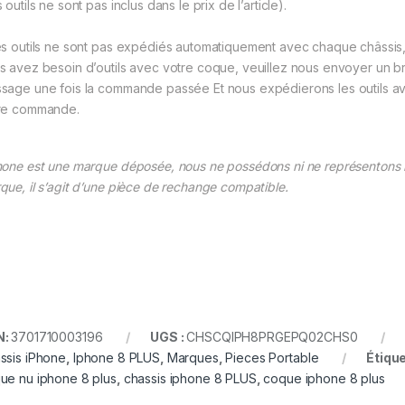
 outils ne sont pas inclus dans le prix de l’article).
es outils ne sont pas expédiés automatiquement avec chaque châssis,
s avez besoin d’outils avec votre coque, veuillez nous envoyer un b
sage une fois la commande passée Et nous expédierons les outils a
re commande.
hone est une marque déposée, nous ne possédons ni ne représentons 
que, il s’agit d’une pièce de rechange compatible.
N:
3701710003196
UGS :
CHSCQIPH8PRGEPQ02CHS0
ssis iPhone
,
Iphone 8 PLUS
,
Marques
,
Pieces Portable
Étique
ue nu iphone 8 plus
,
chassis iphone 8 PLUS
,
coque iphone 8 plus