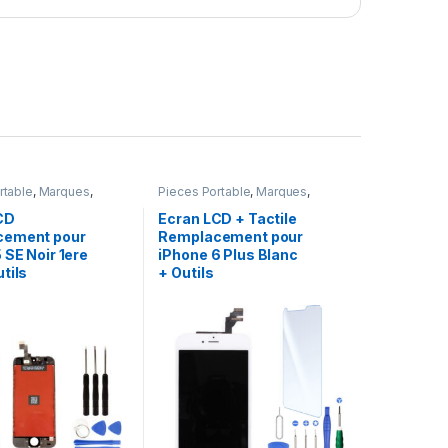
rtable
,
Marques
,
Pieces Portable
,
Marques
,
one 5 SE (1er Gen)
Apple
,
iPhone 6 Plus
CD
Ecran LCD + Tactile
cement pour
Remplacement pour
 SE Noir 1ere
iPhone 6 Plus Blanc
tils
+ Outils