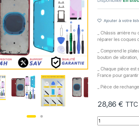
Disponibilité
En sto
Ajouter à votre list
_ Châssis arrière nu
réparer les coques 
_ Comprend le plateau
bouton de vibration, 
_ Chaque pièce est 
France pour garantir
_ Pièce de rechange 
28,86
€
TTC
quantité de Chassi