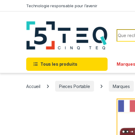
Passer à la navigation
Aller au contenu
Technologie responsable pour l’avenir
Recherc
Tous les produits
Marque
Accueil
Pieces Portable
Marques