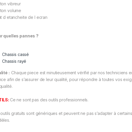
ton vibreur
ton volume
nt d etancheite de l ecran
r quelles pannes ?
Chassis cassé
Chassis rayé
lité :
Chaque piece est minutieusement vérifié par nos techniciens e
nce afin de s’assurer de leur qualité, pour répondre à toutes vos exi
ualité.
TILS:
Ce ne sont pas des outils professionnels.
 outils gratuits sont génériques et peuvent ne pas s’adapter à certain
èles.