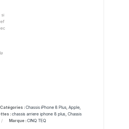
 si
ref
vec
la
Catégories :
Chassis iPhone 8 Plus
,
Apple
,
ttes :
chassis arriere iphone 8 plus
,
Chassis
Marque :
CINQ TEQ