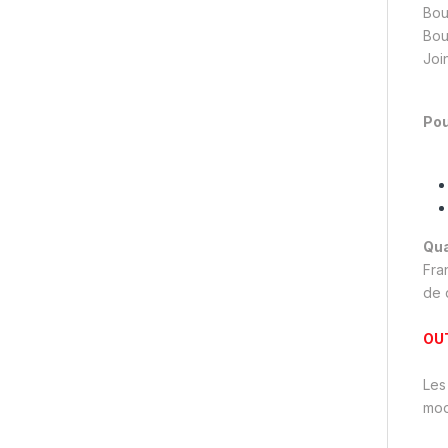
Bou
Bou
Joi
Pou
Qua
Fra
de q
OU
Les
mod