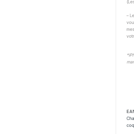
(Les
– L
vou
mes
vot
*iP
mar
EA
Cha
coq