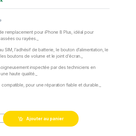
ck
e
 de remplacement pour iPhone 8 Plus, idéal pour
cassées ou rayées._
 SIM, l’adhésif de batterie, le bouton d’alimentation, le
les boutons de volume et le joint d’écran._
soigneusement inspectée par des techniciens en
 une haute qualité._
compatible, pour une réparation fiable et durable._
s Remplacement NU pour iPhone 8 Plus Rouge - Chassis arriere 
Ajouter au panier