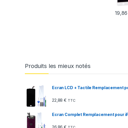
19,8
Produits les mieux notés
Ecran LCD + Tactile Remplacement pou
22,88
€
TTC
Ecran Complet Remplacement pour iP
26,86
€
TTC