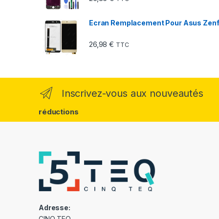
Ecran Remplacement Pour Asus Zen
26,98
€
TTC
Inscrivez-vous aux nouveautés
réductions
Adresse:
CINQ TEQ