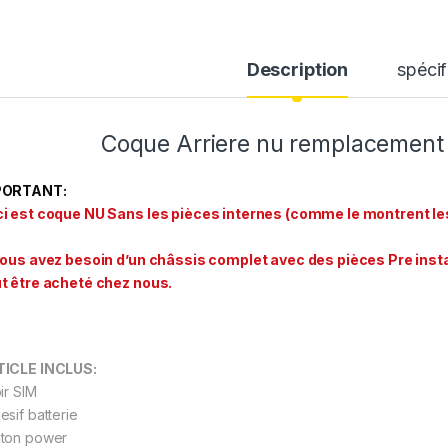
Description
spécif
Coque Arriere nu remplacement 
PORTANT:
i est coque NU Sans les pièces internes (comme le montrent le
vous avez besoin d’un châssis complet avec des pièces Pre insta
t être acheté chez nous.
ICLE INCLUS:
ir SIM
esif batterie
ton power