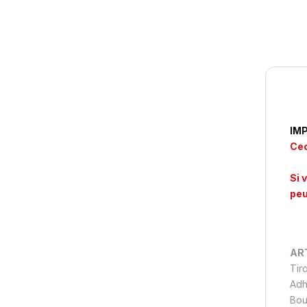
IM
Cec
Si 
peu
ART
Tiro
Adh
Bou