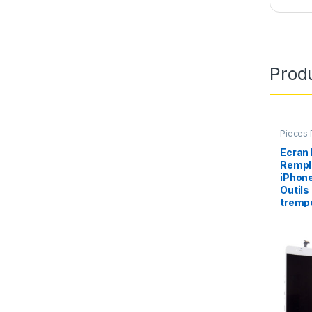
Produ
Pieces 
Apple
,
Ecran
Rempl
iPhone
Outils
tremp