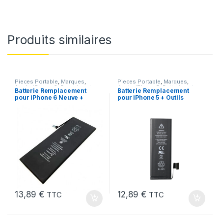
Produits similaires
Pieces Portable
,
Marques
,
Pieces Portable
,
Marques
,
Apple
,
iPhone 6
,
Batteries et
Apple
,
iPhone 5
,
Batteries et
Batterie Remplacement
Batterie Remplacement
chargeurs
,
Batteries Apple
chargeurs
,
Batteries Apple
pour iPhone 6 Neuve +
pour iPhone 5 + Outils
Colle
13,89
€
12,89
€
TTC
TTC