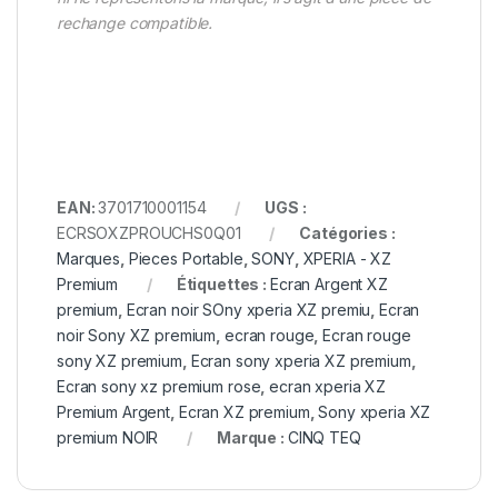
rechange compatible.
EAN:
3701710001154
UGS :
ECRSOXZPROUCHS0Q01
Catégories :
Marques
,
Pieces Portable
,
SONY
,
XPERIA - XZ
Premium
Étiquettes :
Ecran Argent XZ
premium
,
Ecran noir SOny xperia XZ premiu
,
Ecran
noir Sony XZ premium
,
ecran rouge
,
Ecran rouge
sony XZ premium
,
Ecran sony xperia XZ premium
,
Ecran sony xz premium rose
,
ecran xperia XZ
Premium Argent
,
Ecran XZ premium
,
Sony xperia XZ
premium NOIR
Marque :
CINQ TEQ