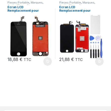
Pieces Portable
,
Marques
,
Pieces Portable
,
Marques
,
Apple
,
iPhone 5s
Apple
,
iPhone 6s
Ecran LCD
Ecran LCD
Remplacement pour
Remplacement pour
iPhone 5S Noir vitre
iPhone 6S Noir + Verre
tactile + Outils
Trempe +Kit
18,88
€
21,88
€
TTC
TTC