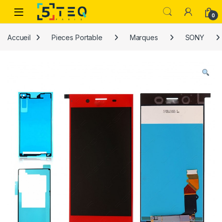
Passer à la navigation
Aller au contenu
0
Accueil
Pieces Portable
Marques
SONY