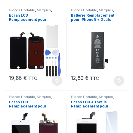
Pieces Portable
,
Marques
,
Pieces Portable
,
Marques
,
Apple
,
iPhone 6
Apple
,
iPhone 5
,
Batteries et
Ecran LCD
Batterie Remplacement
chargeurs
,
Batteries Apple
Remplacement pour
pour iPhone 5 + Outils
iPhone 6 Noir + Outils
19,86
€
12,89
€
TTC
TTC
Pieces Portable
,
Marques
,
Pieces Portable
,
Marques
,
Apple
,
iPhone 5s
Apple
,
iPhone 6 Plus
Ecran LCD
Ecran LCD + Tactile
Remplacement pour
Remplacement pour
iPhone 5S Blanc vitre
iPhone 6 Plus Blanc +
tactile + Outils
Outils