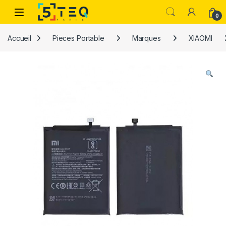
Passer à la navigation
Aller au contenu
0
Accueil
Pieces Portable
Marques
XIAOMI