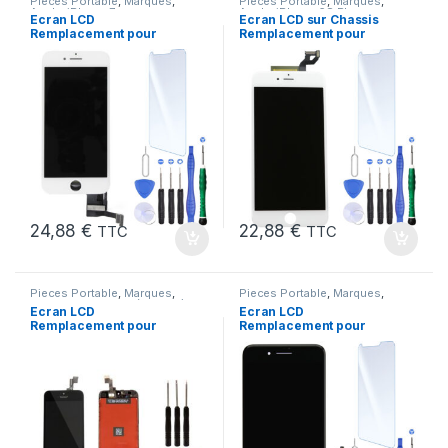
Pieces Portable
,
Marques
,
Pieces Portable
,
Marques
,
Apple
,
iPhone 7
Apple
,
iPhone 6S Plus
Ecran LCD
Ecran LCD sur Chassis
Remplacement pour
Remplacement pour
iPhone 7 Blanc +Verre
iPhone 6S Plus Blanc
Trempe +Kit
24,88
€
22,88
€
TTC
TTC
Pieces Portable
,
Marques
,
Pieces Portable
,
Marques
,
Apple
,
iPhone 5 SE (1er Gen)
Apple
,
iPhone 7 Plus
Ecran LCD
Ecran LCD
Remplacement pour
Remplacement pour
iPhone 5 SE Noir 1ere
iPhone 7 Plus Noir
Gen + Outils
+Verre Trempe +Kit