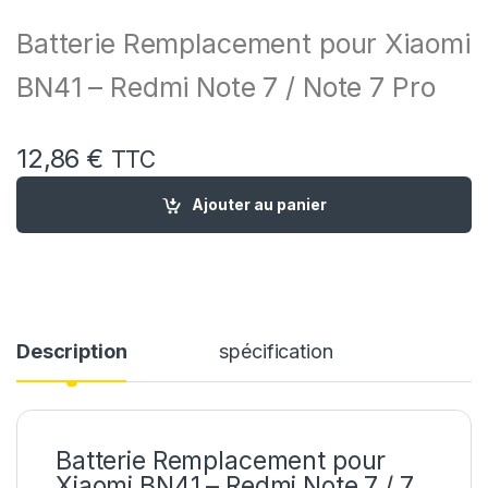
Batterie Remplacement pour Xiaomi
BN41 – Redmi Note 7 / Note 7 Pro
12,86
€
TTC
quantité de Batterie Remplacement pour Xiaomi BN4A - Xiao
Ajouter au panier
Description
spécification
Batterie Remplacement pour
Xiaomi BN41 – Redmi Note 7 / 7