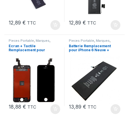
12,89
€
12,89
€
TTC
TTC
Pieces Portable
,
Marques
,
Pieces Portable
,
Marques
,
Apple
,
iPhone 5C
Apple
,
iPhone 6
,
Batteries et
Ecran + Tactile
Batterie Remplacement
chargeurs
,
Batteries Apple
Remplacement pour
pour iPhone 6 Neuve +
iPhone 5C Noir + Ecran
Colle
sur Chassis + Outils
18,88
€
13,89
€
TTC
TTC