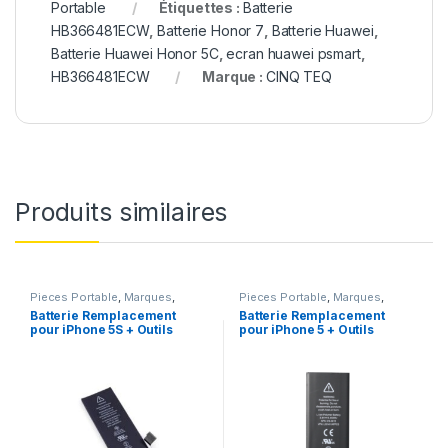
Portable
Étiquettes :
Batterie
HB366481ECW
,
Batterie Honor 7
,
Batterie Huawei
,
Batterie Huawei Honor 5C
,
ecran huawei psmart
,
HB366481ECW
Marque :
CINQ TEQ
Produits similaires
Pieces Portable
,
Marques
,
Pieces Portable
,
Marques
,
Apple
,
iPhone 5s
,
Batteries et
Apple
,
iPhone 5
,
Batteries et
Batterie Remplacement
Batterie Remplacement
chargeurs
,
Batteries Apple
chargeurs
,
Batteries Apple
pour iPhone 5S + Outils
pour iPhone 5 + Outils