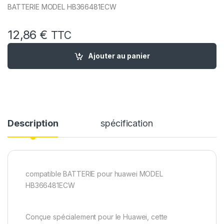
BATTERIE MODEL HB366481ECW
12,86
€
TTC
quantité de Batterie remplacement pour Huawei Psmart -
Ajouter au panier
Description
spécification
compatible BATTERIE pour huawei MODEL
HB366481ECW
Conçue spécialement pour le Huawei, cette