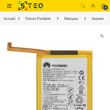
Passer à la navigation
Aller au contenu
0
Accueil
Pieces Portable
Marques
Huawei